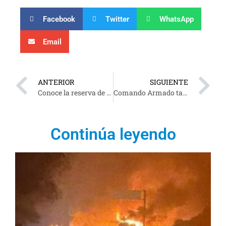
Facebook
Twitter
WhatsApp
Email
ANTERIOR
SIGUIENTE
Conoce la reserva de la Biosfera WANHA, más de 38 mil hectáreas de naturaleza en Tabasco (Fotos)
Comando Armado tablea y desarma a policías de Cunduacán (Fotos)
Continúa leyendo