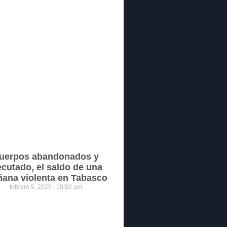
uerpos abandonados y
ecutado, el saldo de una
ana violenta en Tabasco
febrero 5, 2025
10:02 am