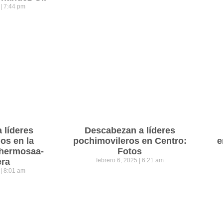
5
7:44 pm
a líderes
Descabezan a líderes
os en la
pochimovileros en Centro:
e
lahermosaa-
Fotos
era
febrero 6, 2025
6:21 am
5
8:01 am