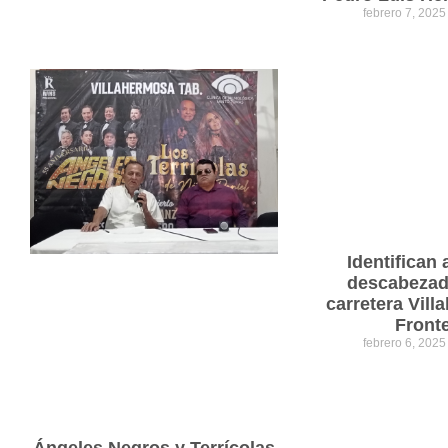
febrero 7, 202
Identifican 
descabezad
carretera Vil
Front
febrero 6, 202
Ángeles Negros y Terrícolas