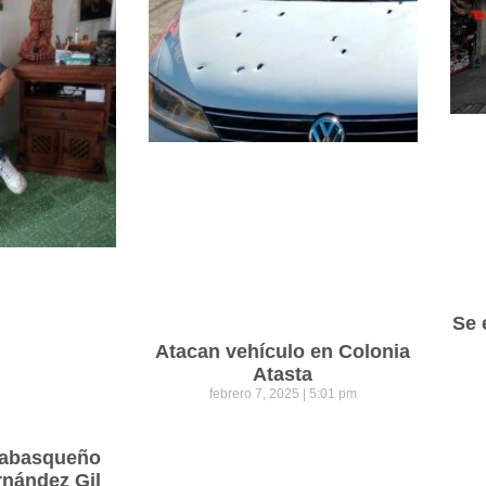
Se 
Atacan vehículo en Colonia
Atasta
febrero 7, 2025
5:01 pm
 tabasqueño
rnández Gil