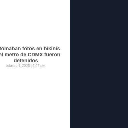
tomaban fotos en bikinis
el metro de CDMX fueron
detenidos
febrero 4, 2025
6:07 pm