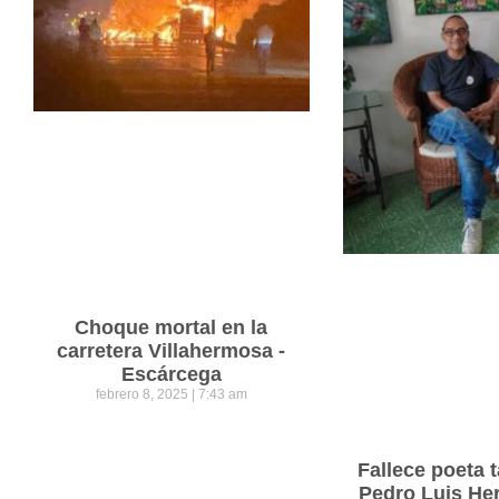
Choque mortal en la
carretera Villahermosa -
Escárcega
febrero 8, 2025
7:43 am
Fallece poeta
Pedro Luis He