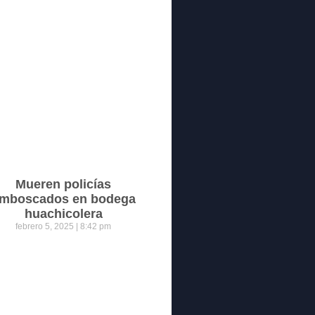
Mueren policías
mboscados en bodega
huachicolera
febrero 5, 2025
8:42 pm