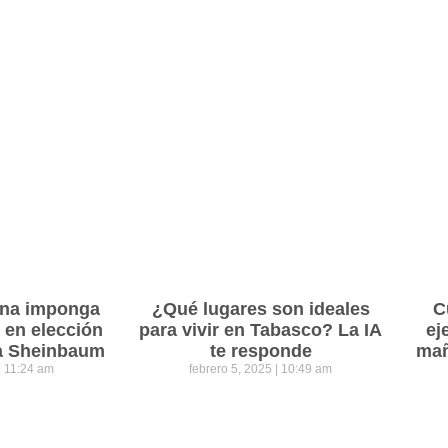
ena imponga
¿Qué lugares son ideales
C
 en elección
para vivir en Tabasco? La IA
ej
ra Sheinbaum
te responde
mañ
11:24 am
febrero 5, 2025
10:49 am