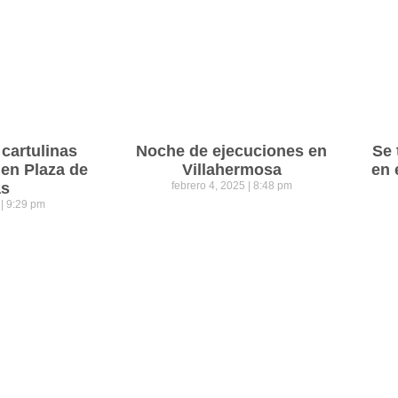
cartulinas
Noche de ejecuciones en
Se 
 en Plaza de
Villahermosa
en 
as
febrero 4, 2025
8:48 pm
5
9:29 pm