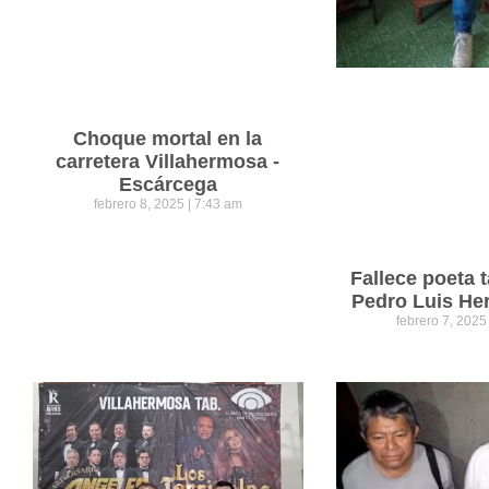
Choque mortal en la
carretera Villahermosa -
Escárcega
febrero 8, 2025
7:43 am
Fallece poeta
Pedro Luis He
febrero 7, 202