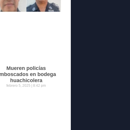
Mueren policías
mboscados en bodega
huachicolera
febrero 5, 2025
8:42 pm