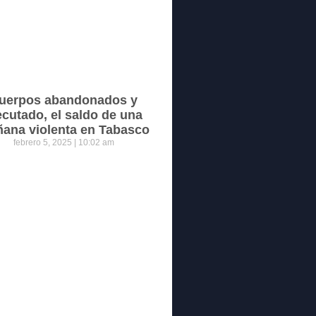
uerpos abandonados y
ecutado, el saldo de una
ana violenta en Tabasco
febrero 5, 2025
10:02 am