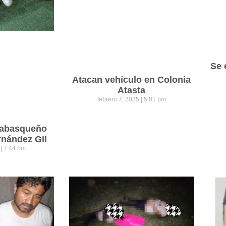
Se 
Atacan vehículo en Colonia
Atasta
febrero 7, 2025
5:01 pm
 tabasqueño
rnández Gil
5
7:44 pm