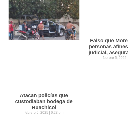
Falso que Mor
personas afines
judicial, asegu
febrero 5, 2025
Atacan policías que
custodiaban bodega de
Huachicol
febrero 5, 2025
6:23 pm