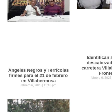
Identifican 
descabezad
carretera Vil
Ángeles Negros y Terrícolas
Front
firmes para el 21 de febrero
febrero 6, 202
en Villahermosa
febrero 6, 2025
11:18 pm