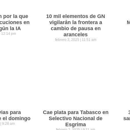
n por la que
10 mil elementos de GN
cuciones en
vigilarán la frontera a
M
gún la IA
cambio de pausa en
12:14 pm
aranceles
febrero 3, 2025
11:51 am
vias para
Cae plata para Tabasco en
e el domingo
Selectivo Nacional de
sa
5
9:28 am
Esgrima
febrero 2, 2025
9:11 am