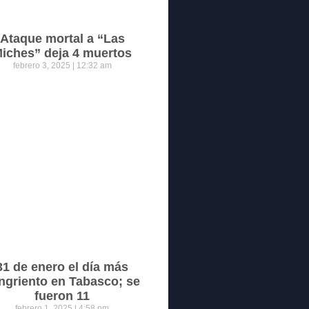
Ataque mortal a “Las
iches” deja 4 muertos
febrero 3, 2025
12:32 am
31 de enero el día más
ngriento en Tabasco; se
fueron 11
febrero 1, 2025
4:58 pm