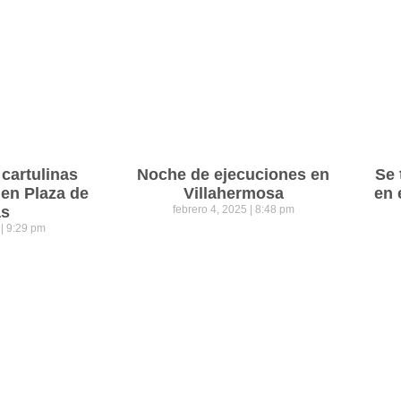
cartulinas
Noche de ejecuciones en
Se 
 en Plaza de
Villahermosa
en 
as
febrero 4, 2025
8:48 pm
5
9:29 pm