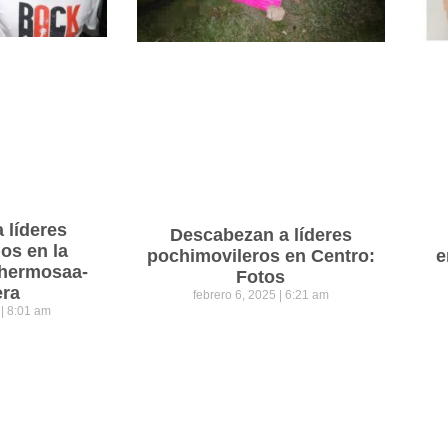
a líderes
Descabezan a líderes
os en la
pochimovileros en Centro:
e
lahermosaa-
Fotos
era
febrero 6, 2025
6:21 am
5
8:01 am