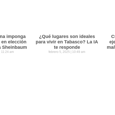
ena imponga
¿Qué lugares son ideales
C
 en elección
para vivir en Tabasco? La IA
ej
ra Sheinbaum
te responde
mañ
11:24 am
febrero 5, 2025
10:49 am