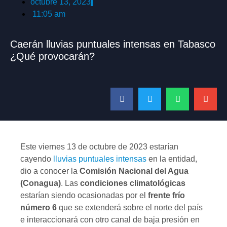
octubre 13, 2023
11:05 am
Caerán lluvias puntuales intensas en Tabasco
¿Qué provocarán?
Este viernes 13 de octubre de 2023 estarían
cayendo
lluvias puntuales intensas
en la entidad,
dio a conocer la
Comisión Nacional del Agua
(Conagua)
. Las
condiciones climatológicas
estarían siendo ocasionadas por el
frente frío
número 6
que se extenderá sobre el norte del país
e interaccionará con otro canal de baja presión en