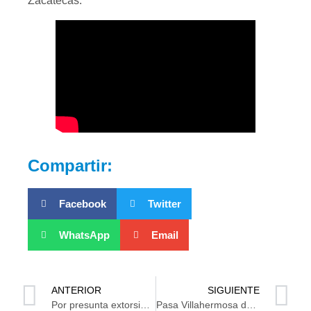
Zacatecas.
Compartir:
Facebook
Twitter
WhatsApp
Email
ANTERIOR
SIGUIENTE
Por presunta extorsión a familiares, el motivo del motín en La Palma
Pasa Villahermosa dos tardes con calorones que no se habían sentido en 37 años