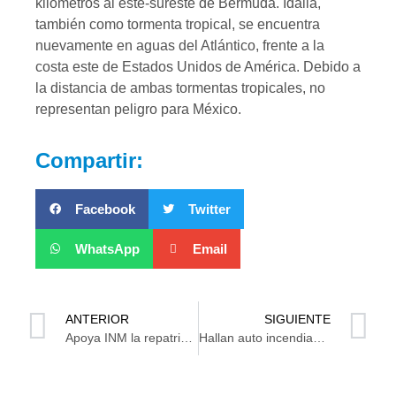
kilómetros al este-sureste de Bermuda. Idalia,
también como tormenta tropical, se encuentra
nuevamente en aguas del Atlántico, frente a la
costa este de Estados Unidos de América. Debido a
la distancia de ambas tormentas tropicales, no
representan peligro para México.
Compartir:
Facebook
Twitter
WhatsApp
Email
ANTERIOR
SIGUIENTE
Apoya INM la repatriación de cuerpos de dos migrantes mexicanos que perdieron la vida en Texas
Hallan auto incendiado y una narcomanta en Cárdenas