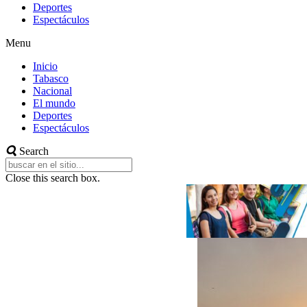
Deportes
Espectáculos
Menu
Inicio
Tabasco
Nacional
El mundo
Deportes
Espectáculos
Search
Close this search box.