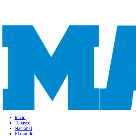
Ir
al
contenido
Inicio
Tabasco
Nacional
El mundo