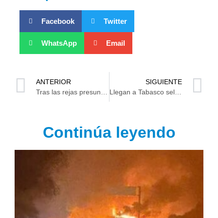
Facebook
Twitter
WhatsApp
Email
ANTERIOR
SIGUIENTE
Tras las rejas presuntos pederastas en Tabasco
Llegan a Tabasco selecciones de beisbol 5, softbol y beisbol para iniciar los Juegos Conade
Continúa leyendo