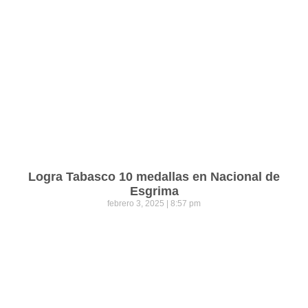
Logra Tabasco 10 medallas en Nacional de
Esgrima
febrero 3, 2025
8:57 pm