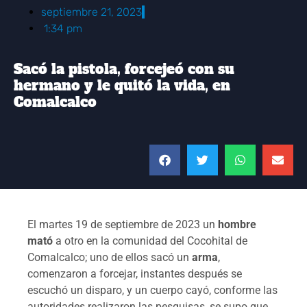
septiembre 21, 2023
1:34 pm
Sacó la pistola, forcejeó con su
hermano y le quitó la vida, en
Comalcalco
El martes 19 de septiembre de 2023 un
hombre
mató
a otro en la comunidad del Cocohital de
Comalcalco; uno de ellos sacó un
arma
,
comenzaron a forcejar, instantes después se
escuchó un disparo, y un cuerpo cayó, conforme las
autoridades realizaron las pesquisas, se supo que