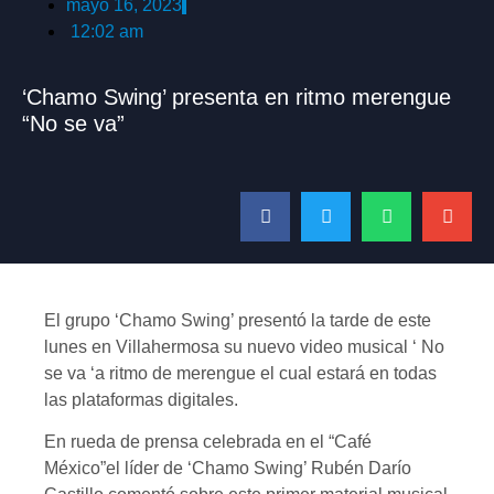
mayo 16, 2023
12:02 am
‘Chamo Swing’ presenta en ritmo merengue
“No se va”
El grupo ‘Chamo Swing’ presentó la tarde de este
lunes en Villahermosa su nuevo video musical ‘ No
se va ‘a ritmo de merengue el cual estará en todas
las plataformas digitales.
En rueda de prensa celebrada en el “Café
México”el líder de ‘Chamo Swing’ Rubén Darío