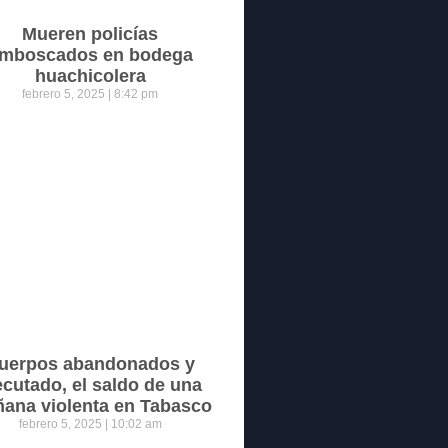
Mueren policías
mboscados en bodega
huachicolera
febrero 5, 2025
8:42 pm
uerpos abandonados y
ecutado, el saldo de una
ana violenta en Tabasco
febrero 5, 2025
10:02 am