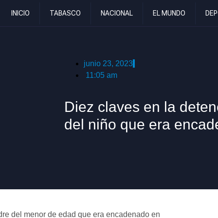
INICIO
TABASCO
NACIONAL
EL MUNDO
DEP
junio 23, 2023
11:05 am
Diez claves en la dete
del niño que era enca
madre del menor de edad que era encadenado en