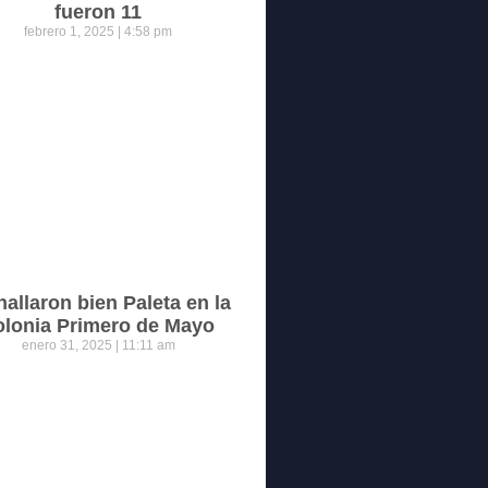
fueron 11
febrero 1, 2025
4:58 pm
hallaron bien Paleta en la
olonia Primero de Mayo
enero 31, 2025
11:11 am