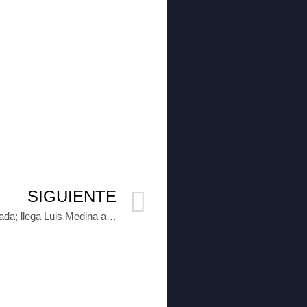
SIGUIENTE
Olmecas de Tabasco se refuerza a media temporada; llega Luis Medina al equipo