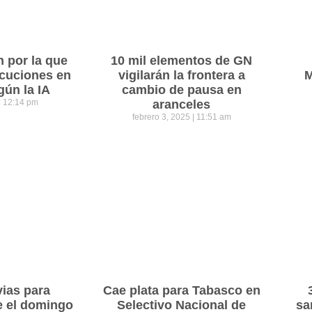
n por la que
10 mil elementos de GN
cuciones en
vigilarán la frontera a
M
gún la IA
cambio de pausa en
12:14 pm
aranceles
febrero 3, 2025
11:51 am
vias para
Cae plata para Tabasco en
e el domingo
Selectivo Nacional de
sa