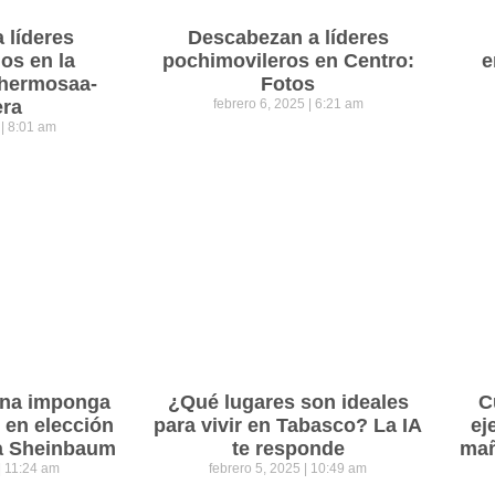
a líderes
Descabezan a líderes
os en la
pochimovileros en Centro:
e
lahermosaa-
Fotos
era
febrero 6, 2025
6:21 am
5
8:01 am
ena imponga
¿Qué lugares son ideales
C
 en elección
para vivir en Tabasco? La IA
ej
ra Sheinbaum
te responde
mañ
11:24 am
febrero 5, 2025
10:49 am