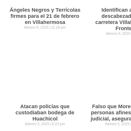
Ángeles Negros y Terrícolas
Identifican 
firmes para el 21 de febrero
descabezad
en Villahermosa
carretera Vil
febrero 6, 2025
11:18 pm
Front
febrero 6, 202
Atacan policías que
Falso que Mor
custodiaban bodega de
personas afines
Huachicol
judicial, asegu
febrero 5, 2025
6:23 pm
febrero 5, 2025