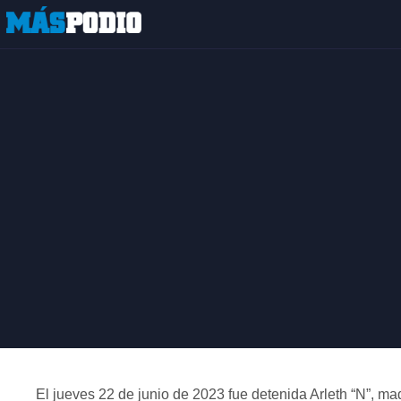
El jueves 22 de junio de 2023 fue detenida Arleth “N”, 