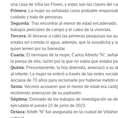
una casa de Villa las Flores, y estas son las claves del ca
Primera:
La mujer es señalada como probable responsable 
cuidado y trata de personas.
Segunda:
Tras encontrar al menor de edad encadenado, s
trabajos periciales de campo y el cateo de la vivienda.
Tercera:
Al llevarse a cabo las primeras pesquisas las a
estaba sin comida ni agua, además, que la susodicha y su
quien temen por su bienestar.
Cuarta:
El hermano de la mujer, Carlos Alberto “N”, señal
la pareja de ella, razón por la que no sabía que estaba 
Quinta:
Presuntamente, la hoy detenida, amenazó a su ab
al infante. La mujer se enteró a través de las redes sociale
anciana de 70 años para reclamarle por haberse metido e
Sexta:
Vecinos acusaron que el menor de edad era casti
recibiendo amenazas de su padrastro.
Séptima:
Derivado de los trabajos de investigación se ob
ejecutada el jueves 22 de junio de 2023.
Octava:
Arleth “N” fue asegurada en la ciudad de Villahe