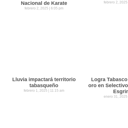
Nacional de Karate
febrero 2, 202
febrero 2, 2025
6:05 pm
Lluvia impactará territorio
Logra Tabasco
tabasqueño
oro en Selectiv
febrero 1, 2025
11:15 am
Esgri
enero 31, 202