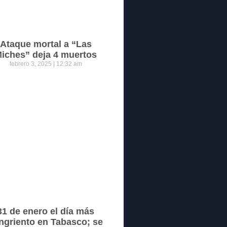
Ataque mortal a “Las
iches” deja 4 muertos
febrero 3, 2025
12:32 am
31 de enero el día más
ngriento en Tabasco; se