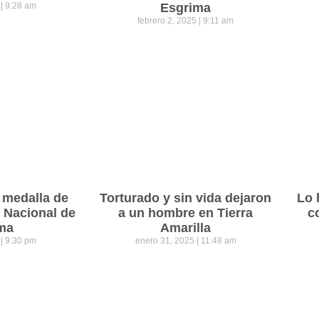
5
9:28 am
Esgrima
febrero 2, 2025
9:11 am
 medalla de
Torturado y sin vida dejaron
Lo 
o Nacional de
a un hombre en Tierra
c
ma
Amarilla
5
9:30 pm
enero 31, 2025
11:48 am