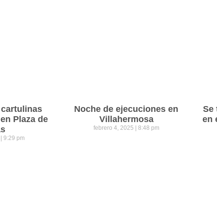
cartulinas
Noche de ejecuciones en
Se 
 en Plaza de
Villahermosa
en 
as
febrero 4, 2025
8:48 pm
5
9:29 pm