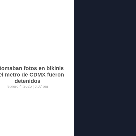
tomaban fotos en bikinis
el metro de CDMX fueron
detenidos
febrero 4, 2025
6:07 pm