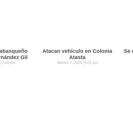
 tabasqueño
Atacan vehículo en Colonia
Se 
rnández Gil
Atasta
5
7:44 pm
febrero 7, 2025
5:01 pm