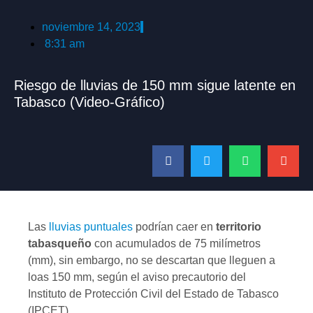
noviembre 14, 2023
8:31 am
Riesgo de lluvias de 150 mm sigue latente en
Tabasco (Video-Gráfico)
Las
lluvias puntuales
podrían caer en
territorio
tabasqueño
con acumulados de 75 milímetros
(mm), sin embargo, no se descartan que lleguen a
loas 150 mm, según el aviso precautorio del
Instituto de Protección Civil del Estado de Tabasco
(IPCET).