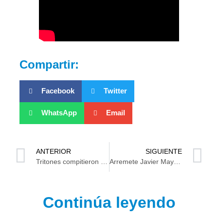
Compartir:
Facebook
Twitter
WhatsApp
Email
ANTERIOR
SIGUIENTE
Tritones compitieron al máximo nivel en el Selectivo Estatal Abierto de Natación Curso Corto en Macuspana
Arremete Javier May contra la oposición: La culpa de la “tragedia” del país
Continúa leyendo