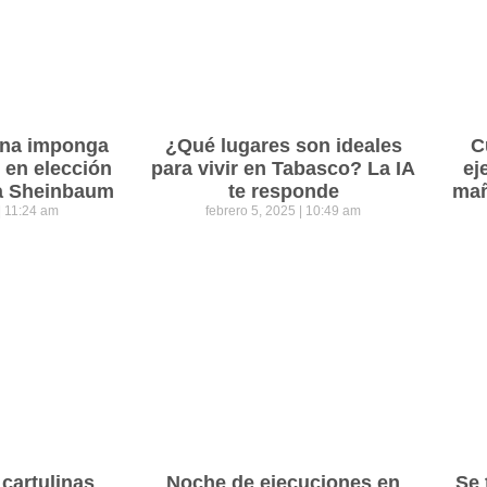
ena imponga
¿Qué lugares son ideales
C
 en elección
para vivir en Tabasco? La IA
ej
ra Sheinbaum
te responde
mañ
11:24 am
febrero 5, 2025
10:49 am
cartulinas
Noche de ejecuciones en
Se 