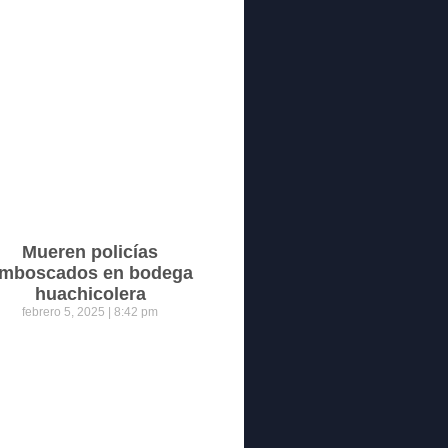
Mueren policías
mboscados en bodega
huachicolera
febrero 5, 2025
8:42 pm