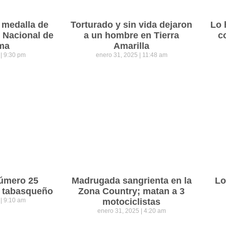
 medalla de
Torturado y sin vida dejaron
Lo 
o Nacional de
a un hombre en Tierra
c
ma
Amarilla
5
9:30 pm
enero 31, 2025
11:48 am
número 25
Madrugada sangrienta en la
Lo
o tabasqueño
Zona Country; matan a 3
5
9:10 am
motociclistas
enero 31, 2025
4:20 am