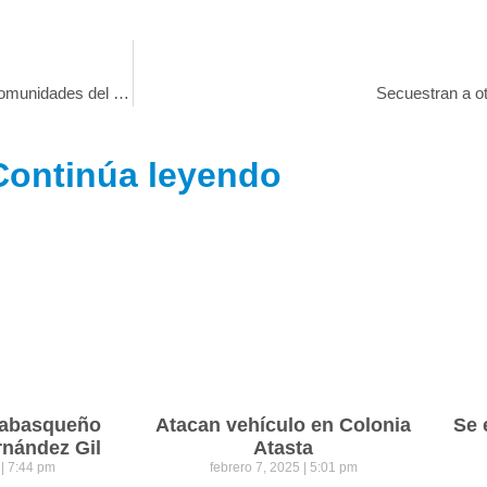
Hiram Llergo continúa con su caminar en las diferentes comunidades del municipio de Teapa
Secuestran a ot
Continúa leyendo
 tabasqueño
Atacan vehículo en Colonia
Se 
rnández Gil
Atasta
5
7:44 pm
febrero 7, 2025
5:01 pm