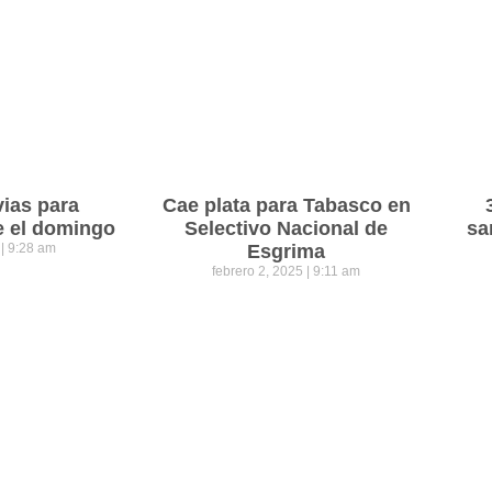
vias para
Cae plata para Tabasco en
e el domingo
Selectivo Nacional de
sa
5
9:28 am
Esgrima
febrero 2, 2025
9:11 am