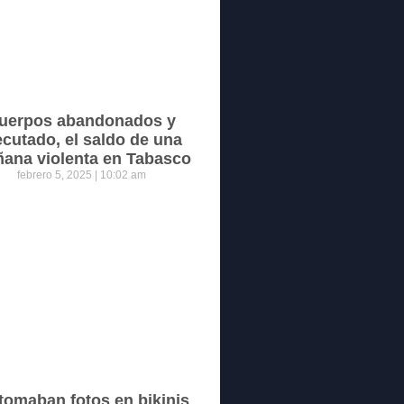
uerpos abandonados y
ecutado, el saldo de una
ana violenta en Tabasco
febrero 5, 2025
10:02 am
tomaban fotos en bikinis