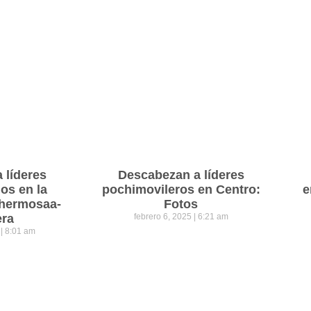
a líderes
Descabezan a líderes
os en la
pochimovileros en Centro:
e
lahermosaa-
Fotos
era
febrero 6, 2025
6:21 am
5
8:01 am