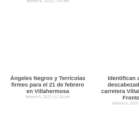
febrero 8, 2025
7:43 am
Ángeles Negros y Terrícolas
Identifican 
firmes para el 21 de febrero
descabezad
en Villahermosa
carretera Vil
febrero 6, 2025
11:18 pm
Front
febrero 6, 202