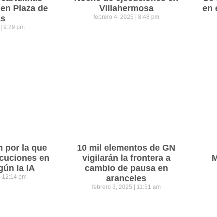
 en Plaza de
Villahermosa
en 
as
febrero 4, 2025
8:48 pm
5
9:29 pm
n por la que
10 mil elementos de GN
cuciones en
vigilarán la frontera a
M
gún la IA
cambio de pausa en
12:14 pm
aranceles
febrero 3, 2025
11:51 am