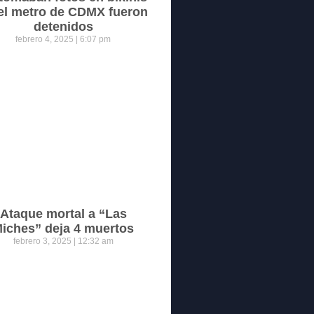
el metro de CDMX fueron
detenidos
febrero 4, 2025
6:07 pm
Ataque mortal a “Las
iches” deja 4 muertos
febrero 3, 2025
12:32 am