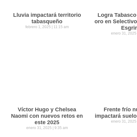
Lluvia impactará territorio
Logra Tabasco
tabasqueño
oro en Selectiv
febrero 1, 2025
11:15 am
Esgri
enero 31, 202
Víctor Hugo y Chelsea
Frente frío 
Naomi con nuevos retos en
impactará suel
este 2025
enero 31, 202
enero 31, 2025
9:35 am