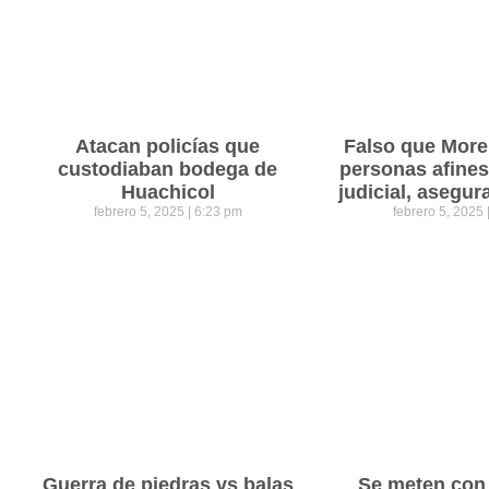
Atacan policías que
Falso que Mor
custodiaban bodega de
personas afines
Huachicol
judicial, asegu
febrero 5, 2025
6:23 pm
febrero 5, 2025
Guerra de piedras vs balas
Se meten con 