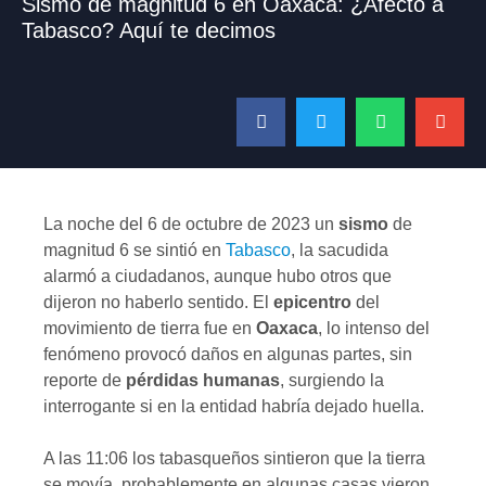
Sismo de magnitud 6 en Oaxaca: ¿Afectó a
Tabasco? Aquí te decimos
La noche del 6 de octubre de 2023 un
sismo
de
magnitud 6 se sintió en
Tabasco
, la sacudida
alarmó a ciudadanos, aunque hubo otros que
dijeron no haberlo sentido. El
epicentro
del
movimiento de tierra fue en
Oaxaca
, lo intenso del
fenómeno provocó daños en algunas partes, sin
reporte de
pérdidas humanas
, surgiendo la
interrogante si en la entidad habría dejado huella.
A las 11:06 los tabasqueños sintieron que la tierra
se movía, probablemente en algunas casas vieron