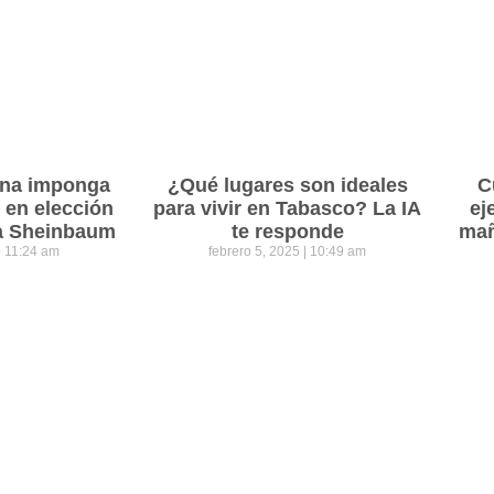
ena imponga
¿Qué lugares son ideales
C
 en elección
para vivir en Tabasco? La IA
ej
ra Sheinbaum
te responde
mañ
11:24 am
febrero 5, 2025
10:49 am