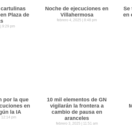
cartulinas
Noche de ejecuciones en
Se 
 en Plaza de
Villahermosa
en 
as
febrero 4, 2025
8:48 pm
5
9:29 pm
n por la que
10 mil elementos de GN
cuciones en
vigilarán la frontera a
M
gún la IA
cambio de pausa en
12:14 pm
aranceles
febrero 3, 2025
11:51 am