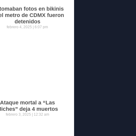
tomaban fotos en bikinis
el metro de CDMX fueron
detenidos
febrero 4, 2025
6:07 pm
Ataque mortal a “Las
iches” deja 4 muertos
febrero 3, 2025
12:32 am