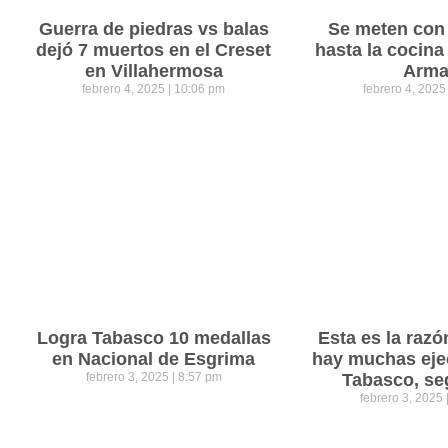
Guerra de piedras vs balas
Se meten con 
dejó 7 muertos en el Creset
hasta la cocina
en Villahermosa
Arm
febrero 4, 2025
10:06 pm
febrero 4, 202
Logra Tabasco 10 medallas
Esta es la razó
en Nacional de Esgrima
hay muchas eje
febrero 3, 2025
8:57 pm
Tabasco, se
febrero 3, 2025