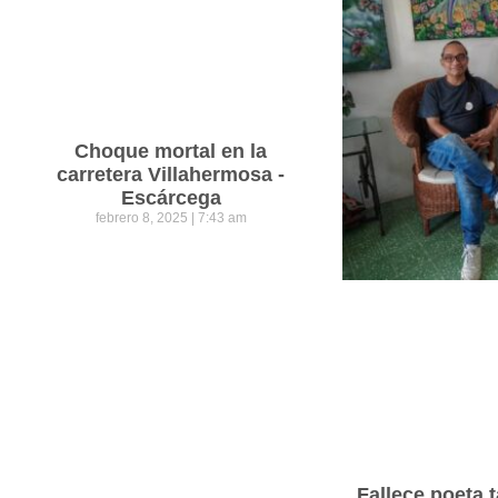
Choque mortal en la
carretera Villahermosa -
Escárcega
febrero 8, 2025
7:43 am
Fallece poeta