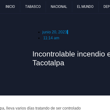
INICIO
TABASCO
NACIONAL
EL MUNDO
DEP
junio 20, 2023
11:14 am
Incontrolable incendio 
Tacotalpa
a, lleva varios días tratando de ser controlado