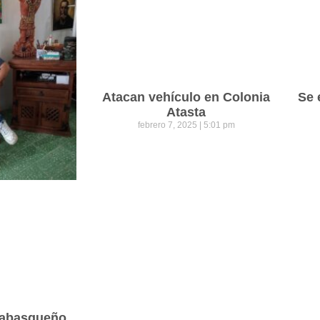
Atacan vehículo en Colonia
Se 
Atasta
febrero 7, 2025
5:01 pm
 tabasqueño