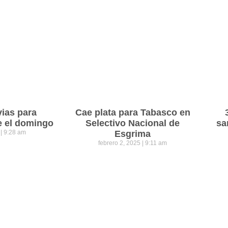
vias para
Cae plata para Tabasco en
e el domingo
Selectivo Nacional de
sa
5
9:28 am
Esgrima
febrero 2, 2025
9:11 am