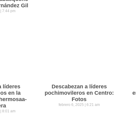
rnández Gil
5
7:44 pm
a líderes
Descabezan a líderes
os en la
pochimovileros en Centro:
e
lahermosaa-
Fotos
era
febrero 6, 2025
6:21 am
5
8:01 am