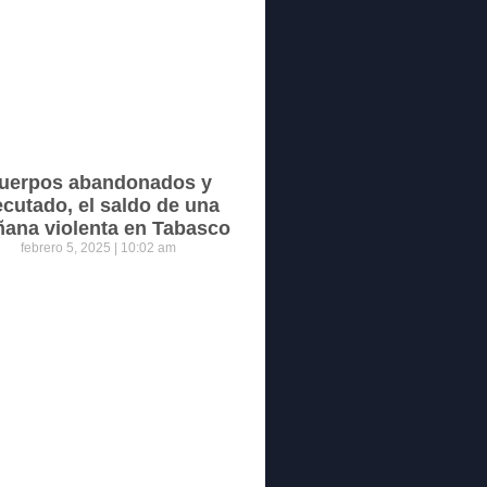
uerpos abandonados y
ecutado, el saldo de una
ana violenta en Tabasco
febrero 5, 2025
10:02 am