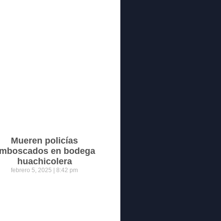
Mueren policías
mboscados en bodega
huachicolera
febrero 5, 2025
8:42 pm