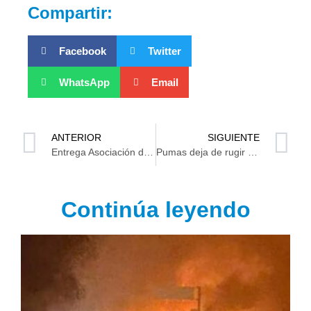
Compartir:
Facebook
Twitter
WhatsApp
Email
ANTERIOR
SIGUIENTE
Entrega Asociación de Locutores medallas y diplomas a reconocidas voces tabasqueñas
Pumas deja de rugir en Tabasco
Continúa leyendo