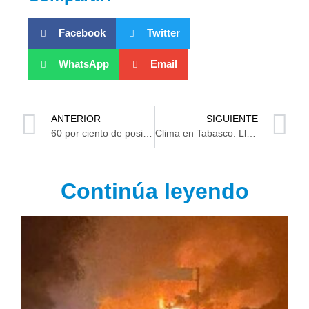
Facebook
Twitter
WhatsApp
Email
ANTERIOR
SIGUIENTE
60 por ciento de posibilidad que una mujer vaya por la gubernatura: César Raúl Ojeda
Clima en Tabasco: Lluvias de 75 mm en el estado y ¿Para Villahermosa? (Video-Gráficos)
Continúa leyendo