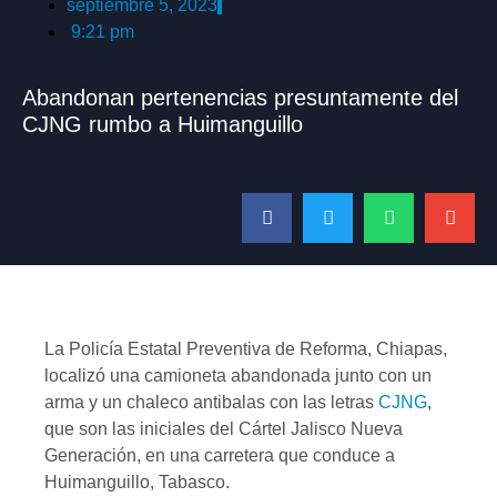
septiembre 5, 2023
9:21 pm
Abandonan pertenencias presuntamente del
CJNG rumbo a Huimanguillo
La Policía Estatal Preventiva de Reforma, Chiapas,
localizó una camioneta abandonada junto con un
arma y un chaleco antibalas con las letras
CJNG
,
que son las iniciales del Cártel Jalisco Nueva
Generación, en una carretera que conduce a
Huimanguillo, Tabasco.