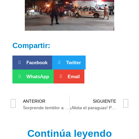
Compartir:
Facebook
Twitter
WhatsApp
Email
ANTERIOR
SIGUIENTE
Sorprende temblor a tabasqueños fue de 6.0 de magnitud
¡Alista el paraguas! Prevén lluvias torrenciales para Tabasco este fin de semana
Continúa leyendo