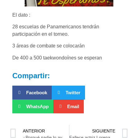
El dato :
28 escuelas de Panamericanos tendrán
participación en el torneo.
3 áreas de combate se colocarán
De 400 a 500 taekwondoínes se esperan
Compartir:
Facebook
Twitter
WhatsApp
Email
ANTERIOR
SIGUIENTE
¿Porqué nadie lo ayudó? Ejecutado en Plaza comercial
Fallece actriz Lorena Velázquez