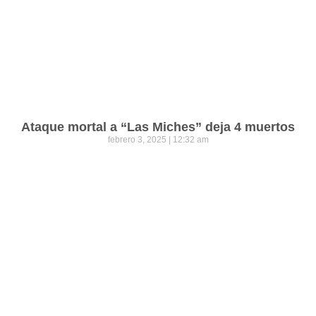
Ataque mortal a “Las Miches” deja 4 muertos
febrero 3, 2025
12:32 am