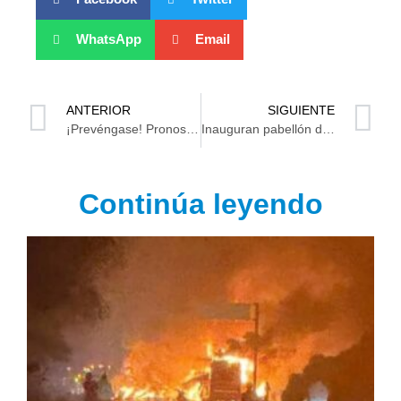
WhatsApp
Email
ANTERIOR
SIGUIENTE
¡Prevéngase! Pronostican día caluroso para Tabasco y lluvias en parte del país
Inauguran pabellón de Macuspana, en la Feria Tabasco 2023
Continúa leyendo