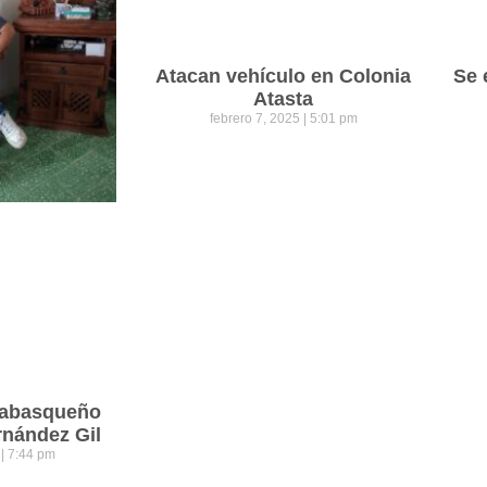
Atacan vehículo en Colonia
Se 
Atasta
febrero 7, 2025
5:01 pm
 tabasqueño
rnández Gil
5
7:44 pm