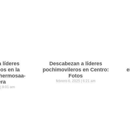
a líderes
Descabezan a líderes
os en la
pochimovileros en Centro:
e
lahermosaa-
Fotos
era
febrero 6, 2025
6:21 am
5
8:01 am