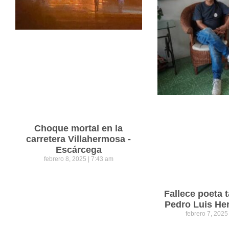
Choque mortal en la
carretera Villahermosa -
Escárcega
febrero 8, 2025
7:43 am
Fallece poeta
Pedro Luis He
febrero 7, 202