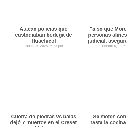
Atacan policías que
Falso que Mor
custodiaban bodega de
personas afines
Huachicol
judicial, asegu
febrero 5, 2025
6:23 pm
febrero 5, 2025
Guerra de piedras vs balas
Se meten con 
dejó 7 muertos en el Creset
hasta la cocina