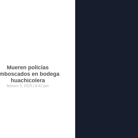
Mueren policías
mboscados en bodega
huachicolera
febrero 5, 2025
8:42 pm