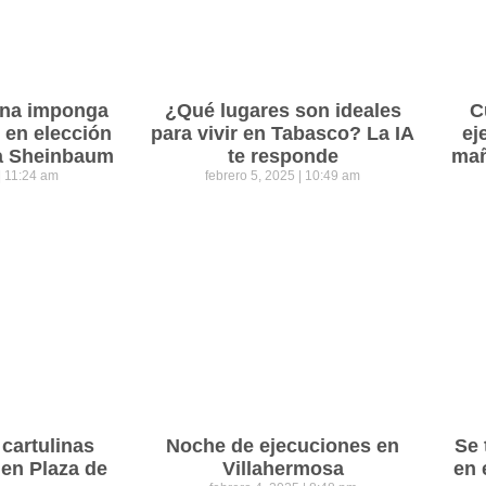
ena imponga
¿Qué lugares son ideales
C
 en elección
para vivir en Tabasco? La IA
ej
ra Sheinbaum
te responde
mañ
11:24 am
febrero 5, 2025
10:49 am
cartulinas
Noche de ejecuciones en
Se 
 en Plaza de
Villahermosa
en 