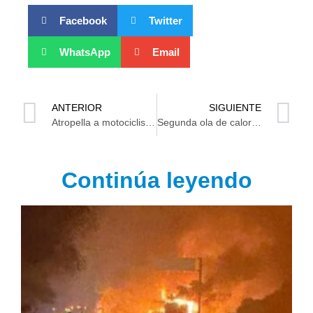
Facebook
Twitter
WhatsApp
Email
ANTERIOR
SIGUIENTE
Atropella a motociclista y lo identifican, “es un gandalla”
Segunda ola de calor estará acompañada de lluvias en Tabasco
Continúa leyendo