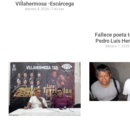
Villahermosa -Escárcega
febrero 8, 2025
7:43 am
Fallece poeta
Pedro Luis He
febrero 7, 202