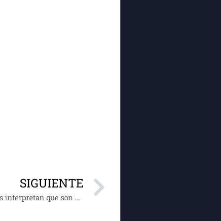
SIGUIENTE
¿Mensaje de Adán a Sheinbaum? “Hay quienes interpretan que son el consentido, la consentida”