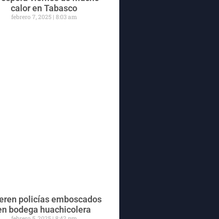
calor en Tabasco
febrero 7, 2025
8:03 am
ren policías emboscados
en bodega huachicolera
febrero 5, 2025
8:42 pm