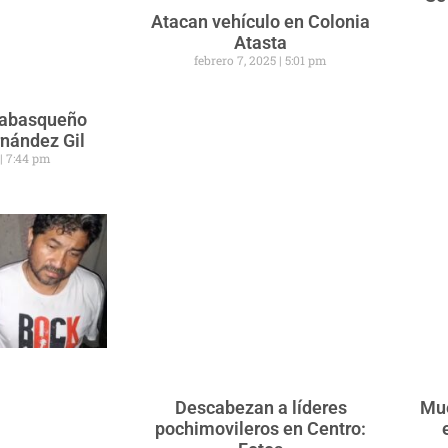
Atacan vehículo en Colonia
Atasta
febrero 7, 2025
5:01 pm
 tabasqueño
rnández Gil
5
7:44 pm
Descabezan a líderes
Mue
pochimovileros en Centro: