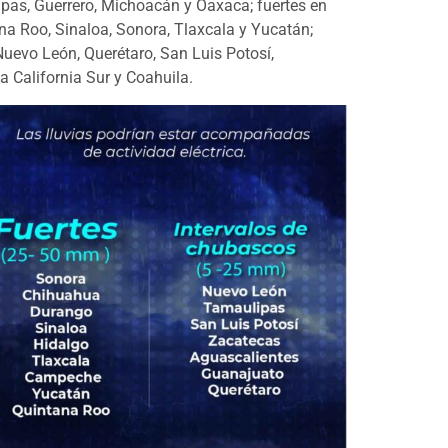
apas, Guerrero, Michoacán y Oaxaca; fuertes en
a Roo, Sinaloa, Sonora, Tlaxcala y Yucatán;
uevo León, Querétaro, San Luis Potosí,
 California Sur y Coahuila.