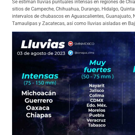
Se estiman lluvias puntuales intensas en regiones de Chi
sitios de Campeche, Chihuahua, Durango, Hidalgo, Quintan
intervalos de chubascos en Aguascalientes, Guanajuato, N
Tamaulipas y Zacatecas, así como lluvias aisladas en Baja