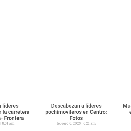
a líderes
Descabezan a líderes
Mue
 la carretera
pochimovileros en Centro:
- Frontera
Fotos
5
8:01 am
febrero 6, 2025
6:21 am