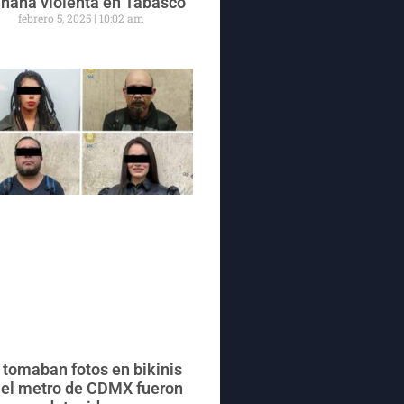
ñana violenta en Tabasco
febrero 5, 2025
10:02 am
 tomaban fotos en bikinis
 el metro de CDMX fueron