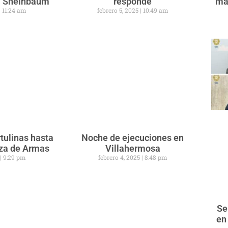
ra Sheinbaum
responde
ma
11:24 am
febrero 5, 2025
10:49 am
tulinas hasta
Noche de ejecuciones en
aza de Armas
Villahermosa
5
9:29 pm
febrero 4, 2025
8:48 pm
Se
en