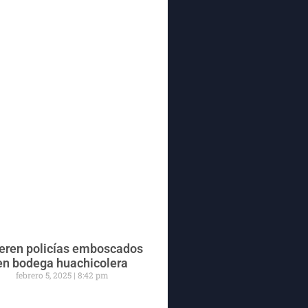
ren policías emboscados
en bodega huachicolera
febrero 5, 2025
8:42 pm