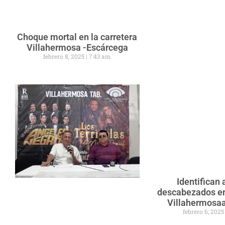
Choque mortal en la carretera
Villahermosa -Escárcega
febrero 8, 2025
7:43 am
Identifican 
descabezados en
Villahermosaa
febrero 6, 202