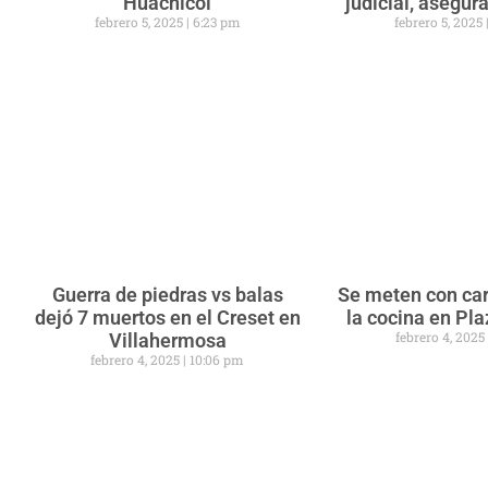
Huachicol
judicial, asegu
febrero 5, 2025
6:23 pm
febrero 5, 2025
Guerra de piedras vs balas
Se meten con car
dejó 7 muertos en el Creset en
la cocina en Pl
febrero 4, 202
Villahermosa
febrero 4, 2025
10:06 pm