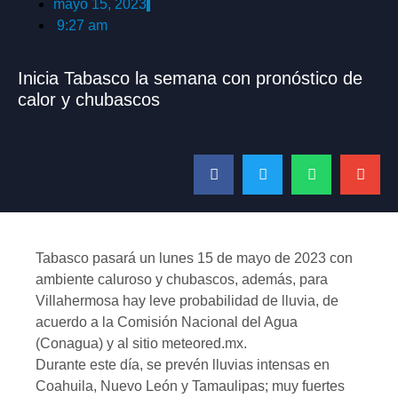
mayo 15, 2023
9:27 am
Inicia Tabasco la semana con pronóstico de
calor y chubascos
Tabasco pasará un lunes 15 de mayo de 2023 con
ambiente caluroso y chubascos, además, para
Villahermosa hay leve probabilidad de lluvia, de
acuerdo a la Comisión Nacional del Agua
(Conagua) y al sitio meteored.mx.
Durante este día, se prevén lluvias intensas en
Coahuila, Nuevo León y Tamaulipas; muy fuertes