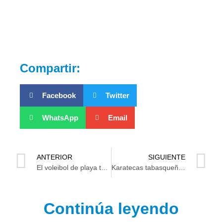
Compartir:
Facebook
Twitter
WhatsApp
Email
ANTERIOR
SIGUIENTE
El voleibol de playa tabasqueño consigue medalla de bronce en los Nacionales CONADE 2023
Karatecas tabasqueños la siguen rompiendo en los Nacionales Conade
Continúa leyendo