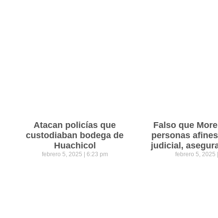
Atacan policías que
Falso que Mor
custodiaban bodega de
personas afines
Huachicol
judicial, asegu
febrero 5, 2025
6:23 pm
febrero 5, 2025