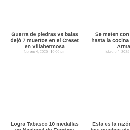
Guerra de piedras vs balas
Se meten con 
dejó 7 muertos en el Creset
hasta la cocina
en Villahermosa
Arm
febrero 4, 2025
10:06 pm
febrero 4, 202
Logra Tabasco 10 medallas
Esta es la razó