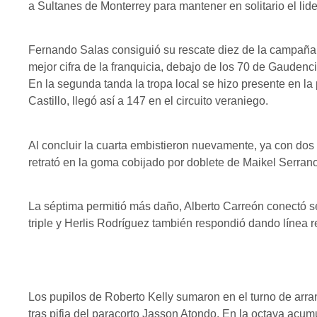
a Sultanes de Monterrey para mantener en solitario el lide
Fernando Salas consiguió su rescate diez de la campaña,
mejor cifra de la franquicia, debajo de los 70 de Gaudenc
En la segunda tanda la tropa local se hizo presente en la 
Castillo, llegó así a 147 en el circuito veraniego.
Al concluir la cuarta embistieron nuevamente, ya con dos 
retrató en la goma cobijado por doblete de Maikel Serran
La séptima permitió más daño, Alberto Carreón conectó s
triple y Herlis Rodríguez también respondió dando línea r
Los pupilos de Roberto Kelly sumaron en el turno de ar
tras pifia del paracorto Jasson Atondo. En la octava acu