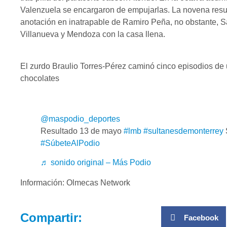
Valenzuela se encargaron de empujarlas. La novena resul
anotación en inatrapable de Ramiro Peña, no obstante, S
Villanueva y Mendoza con la casa llena.
El zurdo Braulio Torres-Pérez caminó cinco episodios de un
chocolates
@maspodio_deportes
Resultado 13 de mayo
#lmb
#sultanesdemonterrey
#SúbeteAlPodio
♬ sonido original – Más Podio
Información: Olmecas Network
Compartir:
Facebook