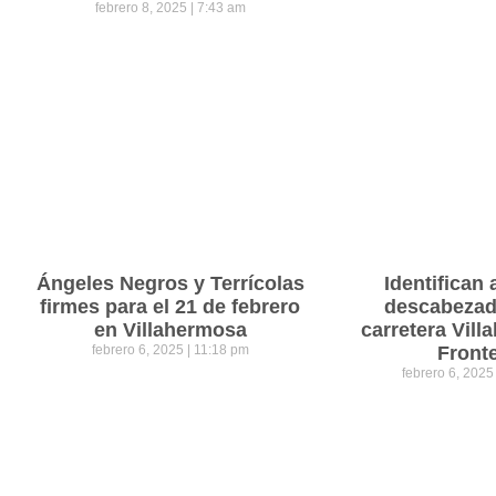
febrero 8, 2025
7:43 am
Ángeles Negros y Terrícolas
Identifican 
firmes para el 21 de febrero
descabezad
en Villahermosa
carretera Vil
febrero 6, 2025
11:18 pm
Front
febrero 6, 202