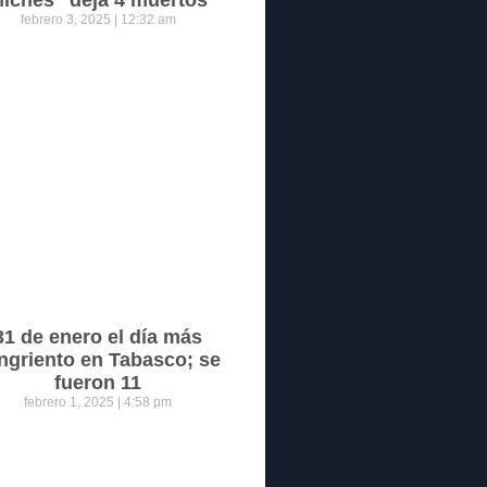
iches” deja 4 muertos
febrero 3, 2025
12:32 am
31 de enero el día más
ngriento en Tabasco; se
fueron 11
febrero 1, 2025
4:58 pm