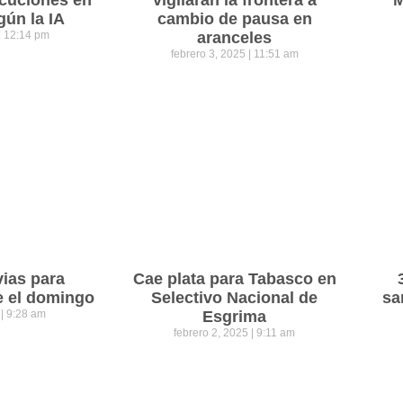
cuciones en
vigilarán la frontera a
M
gún la IA
cambio de pausa en
12:14 pm
aranceles
febrero 3, 2025
11:51 am
vias para
Cae plata para Tabasco en
e el domingo
Selectivo Nacional de
sa
5
9:28 am
Esgrima
febrero 2, 2025
9:11 am