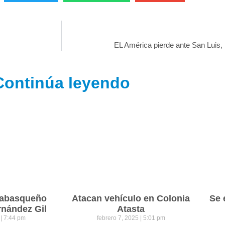
EL América pierde ante San Luis,
Continúa leyendo
 tabasqueño
Atacan vehículo en Colonia
Se 
rnández Gil
Atasta
5
7:44 pm
febrero 7, 2025
5:01 pm