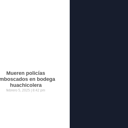
Mueren policías
mboscados en bodega
huachicolera
febrero 5, 2025
8:42 pm