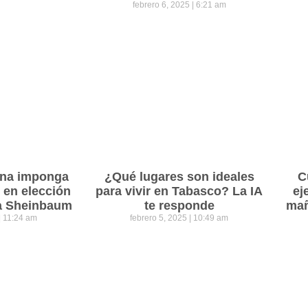
febrero 6, 2025
6:21 am
ena imponga
¿Qué lugares son ideales
C
 en elección
para vivir en Tabasco? La IA
ej
ra Sheinbaum
te responde
mañ
11:24 am
febrero 5, 2025
10:49 am