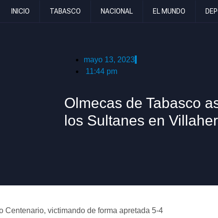
INICIO
TABASCO
NACIONAL
EL MUNDO
DEP
mayo 13, 2023
11:44 pm
Olmecas de Tabasco as
los Sultanes en Villah
o Centenario, victimando de forma apretada 5-4