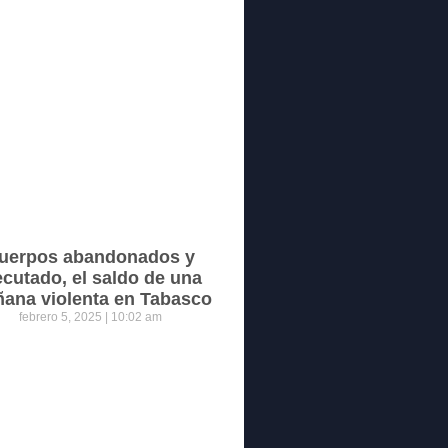
uerpos abandonados y
ecutado, el saldo de una
ana violenta en Tabasco
febrero 5, 2025
10:02 am