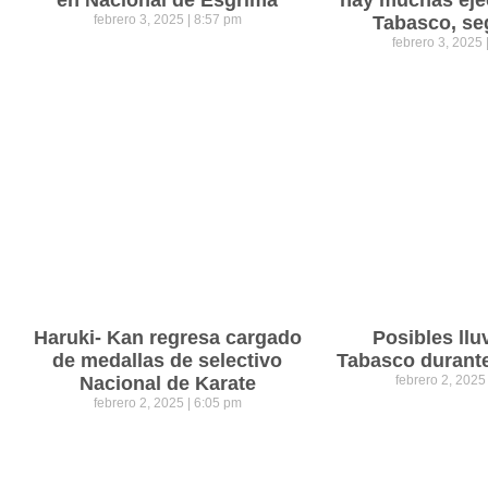
en Nacional de Esgrima
hay muchas eje
febrero 3, 2025
8:57 pm
Tabasco, se
febrero 3, 2025
Haruki- Kan regresa cargado
Posibles llu
de medallas de selectivo
Tabasco durant
Nacional de Karate
febrero 2, 202
febrero 2, 2025
6:05 pm