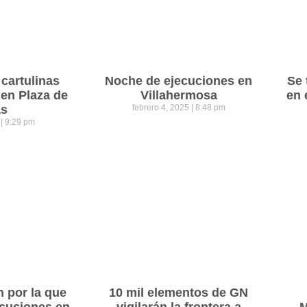
cartulinas
Noche de ejecuciones en
Se 
 en Plaza de
Villahermosa
en 
as
febrero 4, 2025
8:48 pm
5
9:29 pm
n por la que
10 mil elementos de GN