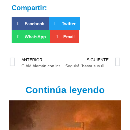
Compartir:
Facebook
Twitter
WhatsApp
Email
ANTERIOR
SIGUIENTE
CIAM Alemán con intensa jornada en “Mar y Arena”
Seguirá “hasta sus últimas consecuencias”: Padre de Octavio Ocaña
Continúa leyendo