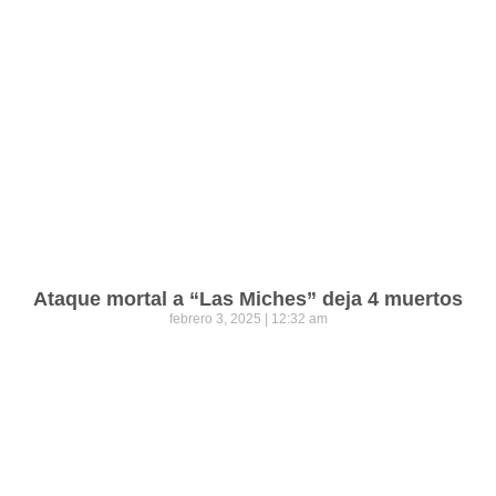
Ataque mortal a “Las Miches” deja 4 muertos
febrero 3, 2025
12:32 am