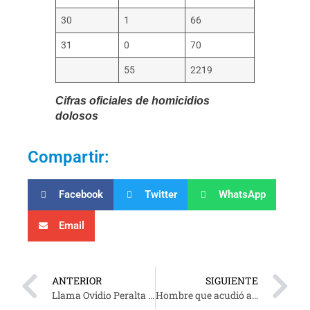
30
1
66
31
0
70
55
2219
Cifras oficiales de homicidios
dolosos
Compartir:
Facebook
Twitter
WhatsApp
Email
ANTERIOR
SIGUIENTE
Llama Ovidio Peralta a conservar el legado de nuestros difuntos
Hombre que acudió al panteón de Gaviotas, murió de infarto