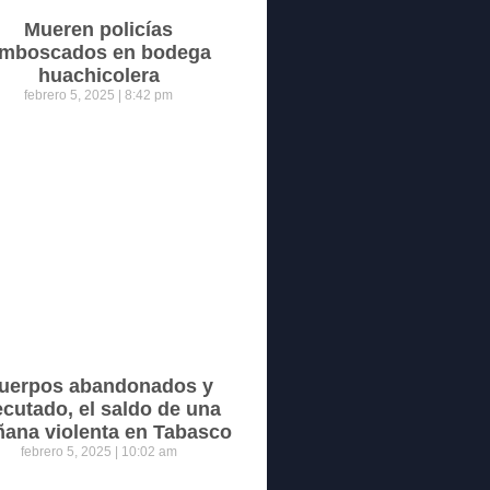
Mueren policías
mboscados en bodega
huachicolera
febrero 5, 2025
8:42 pm
uerpos abandonados y
ecutado, el saldo de una
ana violenta en Tabasco
febrero 5, 2025
10:02 am