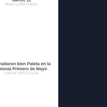
febrero 1, 2025
4:58 pm
hallaron bien Paleta en la
olonia Primero de Mayo
enero 31, 2025
11:11 am