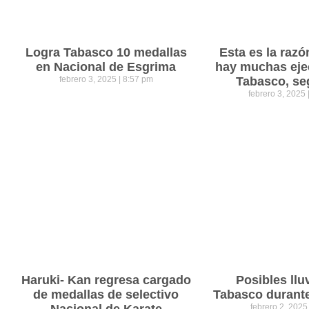
Logra Tabasco 10 medallas
Esta es la razó
en Nacional de Esgrima
hay muchas eje
febrero 3, 2025
8:57 pm
Tabasco, se
febrero 3, 2025
Haruki- Kan regresa cargado
Posibles llu
de medallas de selectivo
Tabasco durant
Nacional de Karate
febrero 2, 202