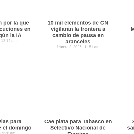
n por la que
10 mil elementos de GN
cuciones en
vigilarán la frontera a
M
gún la IA
cambio de pausa en
12:14 pm
aranceles
febrero 3, 2025
11:51 am
vias para
Cae plata para Tabasco en
e el domingo
Selectivo Nacional de
sa
5
9:28 am
Esgrima