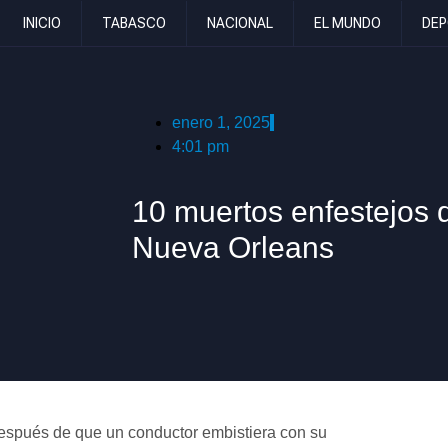
INICIO
TABASCO
NACIONAL
EL MUNDO
DEP
enero 1, 2025
4:01 pm
10 muertos enfestejos 
Nueva Orleans
después de que un conductor embistiera con su