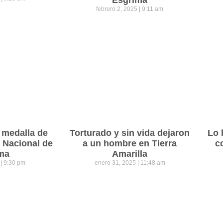
febrero 2, 2025
9:11 am
 medalla de
Torturado y sin vida dejaron
Lo 
o Nacional de
a un hombre en Tierra
c
ma
Amarilla
5
9:30 pm
enero 31, 2025
11:48 am