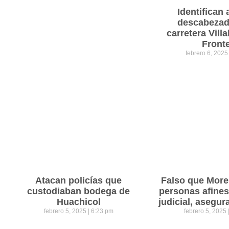
Identifican 
descabezad
carretera Vil
Front
febrero 6, 202
Atacan policías que
Falso que Mor
custodiaban bodega de
personas afines
Huachicol
judicial, asegu
febrero 5, 2025
6:23 pm
febrero 5, 2025