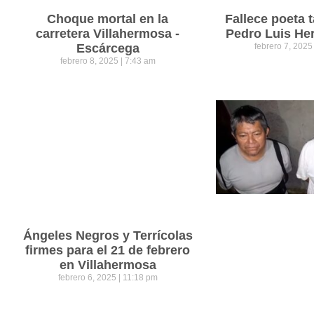
Choque mortal en la
Fallece poeta
carretera Villahermosa -
Pedro Luis He
Escárcega
febrero 7, 202
febrero 8, 2025
7:43 am
Ángeles Negros y Terrícolas
firmes para el 21 de febrero
en Villahermosa
febrero 6, 2025
11:18 pm