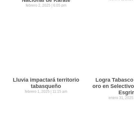
febrero 2, 2025
6:05 pm
Lluvia impactará territorio
Logra Tabasco
tabasqueño
oro en Selectiv
febrero 1, 2025
11:15 am
Esgri
enero 31, 202