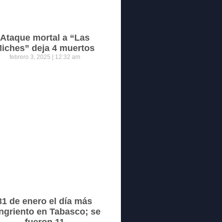
Ataque mortal a “Las
iches” deja 4 muertos
febrero 3, 2025
12:32 am
31 de enero el día más
ngriento en Tabasco; se
fueron 11