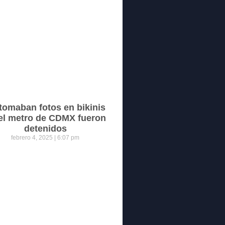
tomaban fotos en bikinis
el metro de CDMX fueron
detenidos
febrero 4, 2025
6:07 pm