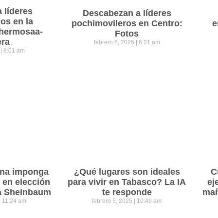
a líderes
Descabezan a líderes
os en la
pochimovileros en Centro:
e
lahermosaa-
Fotos
era
febrero 6, 2025
6:21 am
5
8:01 am
ena imponga
¿Qué lugares son ideales
C
 en elección
para vivir en Tabasco? La IA
ej
ra Sheinbaum
te responde
mañ
11:24 am
febrero 5, 2025
10:49 am