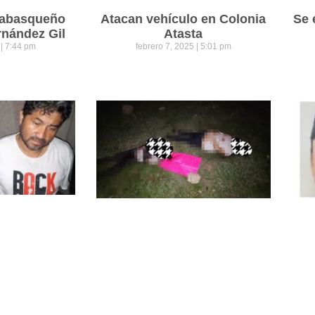
 tabasqueño
Atacan vehículo en Colonia
Se 
rnández Gil
Atasta
5
7:44 pm
febrero 7, 2025
5:01 pm