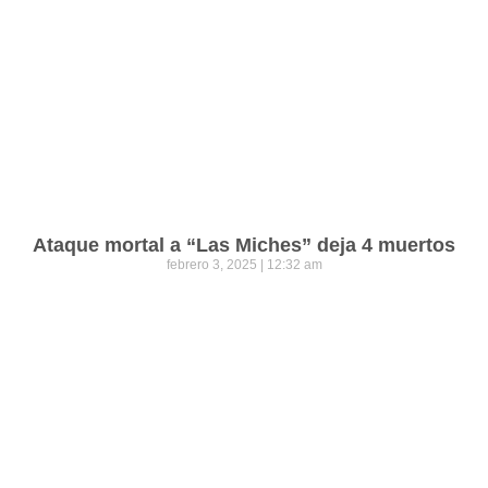
Ataque mortal a “Las Miches” deja 4 muertos
febrero 3, 2025
12:32 am