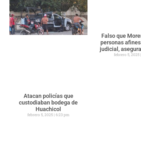
Falso que Mor
personas afines
judicial, asegu
febrero 5, 2025
Atacan policías que
custodiaban bodega de
Huachicol
febrero 5, 2025
6:23 pm