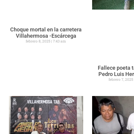
Choque mortal en la carretera
Villahermosa -Escárcega
febrero 8, 2025
7:43 am
Fallece poeta
Pedro Luis He
febrero 7, 202