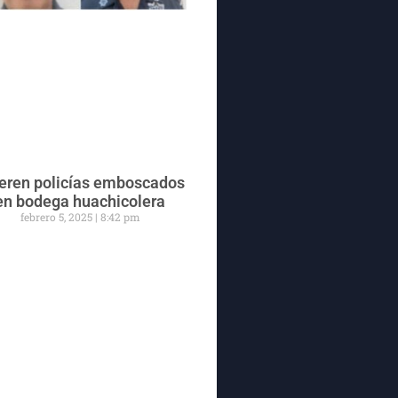
ren policías emboscados
en bodega huachicolera
febrero 5, 2025
8:42 pm