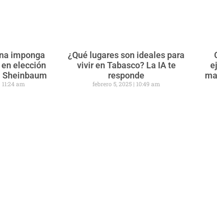
ena imponga
¿Qué lugares son ideales para
 en elección
vivir en Tabasco? La IA te
e
ra Sheinbaum
responde
ma
11:24 am
febrero 5, 2025
10:49 am