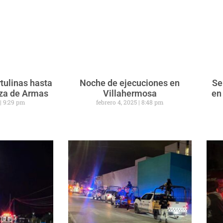
tulinas hasta
Noche de ejecuciones en
Se
aza de Armas
Villahermosa
en
5
9:29 pm
febrero 4, 2025
8:48 pm