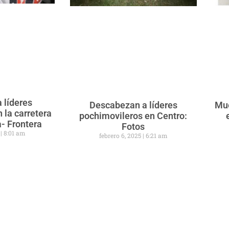
a líderes
Descabezan a líderes
Mue
 la carretera
pochimovileros en Centro:
- Frontera
Fotos
5
8:01 am
febrero 6, 2025
6:21 am