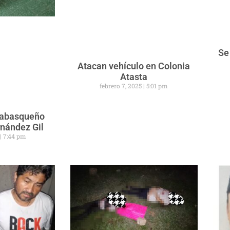
Se
Atacan vehículo en Colonia
Atasta
febrero 7, 2025
5:01 pm
 tabasqueño
rnández Gil
5
7:44 pm