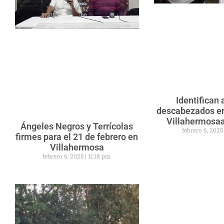
Identifican 
descabezados en
Villahermosaa
Ángeles Negros y Terrícolas
febrero 6, 202
firmes para el 21 de febrero en
Villahermosa
febrero 6, 2025
11:18 pm