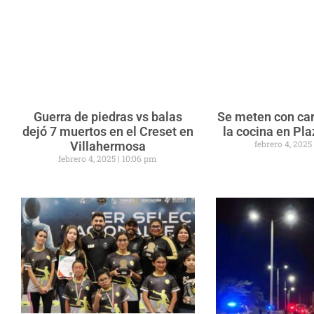
Guerra de piedras vs balas
Se meten con car
dejó 7 muertos en el Creset en
la cocina en Pl
febrero 4, 202
Villahermosa
febrero 4, 2025
10:06 pm