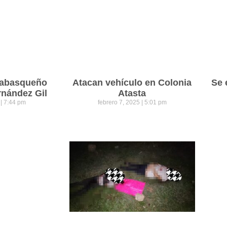
 tabasqueño
Atacan vehículo en Colonia
Se 
rnández Gil
Atasta
5
7:44 pm
febrero 7, 2025
5:01 pm