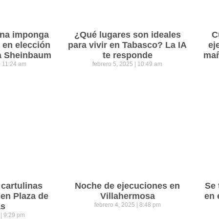
ena imponga
¿Qué lugares son ideales
C
 en elección
para vivir en Tabasco? La IA
ej
ra Sheinbaum
te responde
mañ
11:24 am
febrero 5, 2025
10:49 am
cartulinas
Noche de ejecuciones en
Se 
 en Plaza de
Villahermosa
en 
as
febrero 4, 2025
8:48 pm
5
9:29 pm