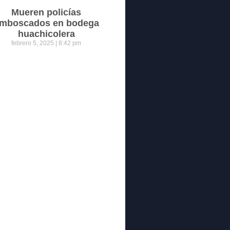
Mueren policías
mboscados en bodega
huachicolera
febrero 5, 2025
8:42 pm