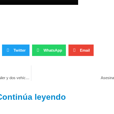
Twitter
WhatsApp
Email
Accidente en la Villahermosa – Frontera involucra a un tráiler y dos vehículos
Asesina
Continúa leyendo