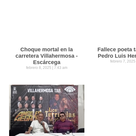
Choque mortal en la
Fallece poeta
carretera Villahermosa -
Pedro Luis He
Escárcega
febrero 7, 202
febrero 8, 2025
7:43 am