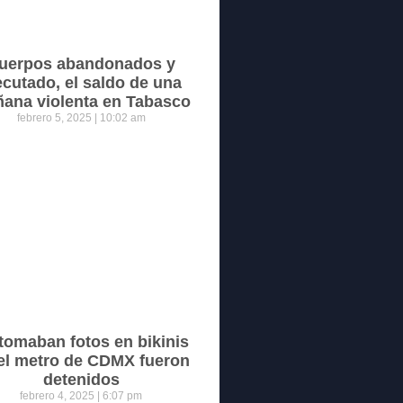
uerpos abandonados y
ecutado, el saldo de una
ana violenta en Tabasco
febrero 5, 2025
10:02 am
tomaban fotos en bikinis
el metro de CDMX fueron
detenidos
febrero 4, 2025
6:07 pm