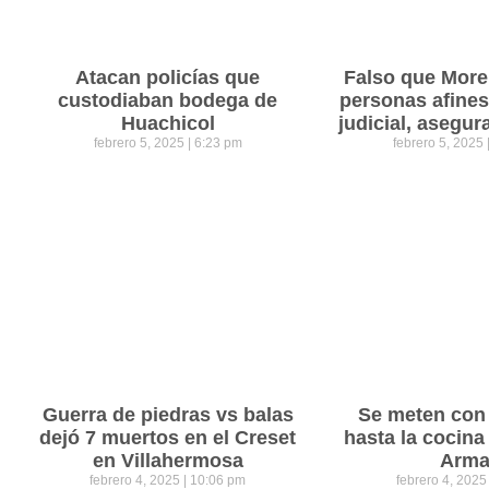
Atacan policías que
Falso que Mor
custodiaban bodega de
personas afines
Huachicol
judicial, asegu
febrero 5, 2025
6:23 pm
febrero 5, 2025
Guerra de piedras vs balas
Se meten con 
dejó 7 muertos en el Creset
hasta la cocina
en Villahermosa
Arm
febrero 4, 2025
10:06 pm
febrero 4, 202