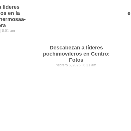
a líderes
os en la
e
lahermosaa-
era
5
8:01 am
Descabezan a líderes
pochimovileros en Centro:
Fotos
febrero 6, 2025
6:21 am