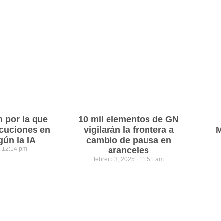
n por la que
10 mil elementos de GN
cuciones en
vigilarán la frontera a
M
gún la IA
cambio de pausa en
12:14 pm
aranceles
febrero 3, 2025
11:51 am