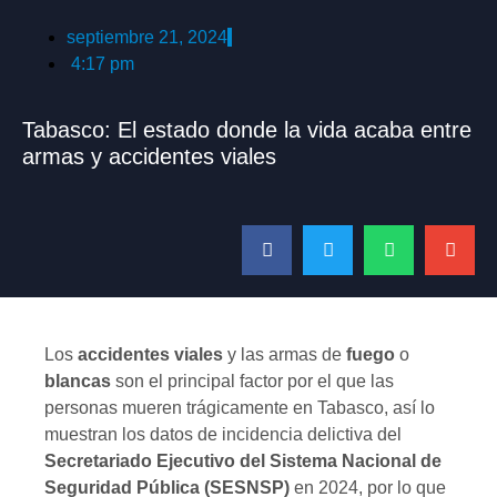
septiembre 21, 2024
4:17 pm
Tabasco: El estado donde la vida acaba entre
armas y accidentes viales
Los
accidentes viales
y las armas de
fuego
o
blancas
son el principal factor por el que las
personas mueren trágicamente en Tabasco, así lo
muestran los datos de incidencia delictiva del
Secretariado Ejecutivo del Sistema Nacional de
Seguridad Pública (SESNSP)
en 2024, por lo que