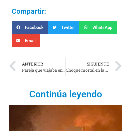
Compartir:
Facebook
Twitter
WhatsApp
Email
ANTERIOR
SIGUIENTE
Pareja que viajaba en motocicleta sufrió accidente en Morelitos.
Choque mortal en la carretera Cárdenas-Comalcalco
Continúa leyendo