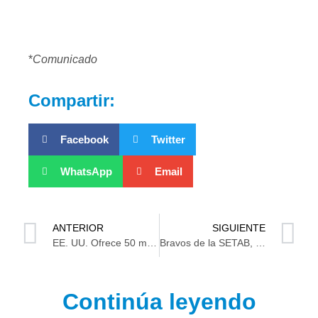
*
Comunicado
Compartir:
Facebook
Twitter
WhatsApp
Email
ANTERIOR
SIGUIENTE
EE. UU. Ofrece 50 mdd por cabeza de Nicolás Maduro, lo acusan de narcotráfico
Bravos de la SETAB, campeones del XI Torneo Intergubernamental de softbol
Continúa leyendo