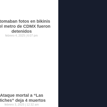
tomaban fotos en bikinis
el metro de CDMX fueron
detenidos
febrero 4, 2025
6:07 pm
Ataque mortal a “Las
iches” deja 4 muertos
febrero 3, 2025
12:32 am