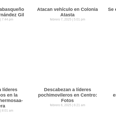
 tabasqueño
Atacan vehículo en Colonia
Se 
rnández Gil
Atasta
5
7:44 pm
febrero 7, 2025
5:01 pm
a líderes
Descabezan a líderes
os en la
pochimovileros en Centro:
e
lahermosaa-
Fotos
era
febrero 6, 2025
6:21 am
5
8:01 am