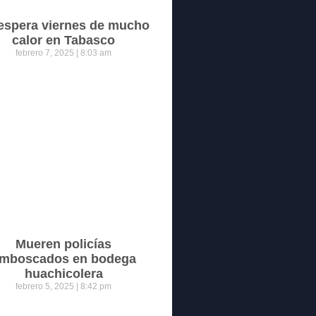
espera viernes de mucho
calor en Tabasco
febrero 7, 2025
8:03 am
Mueren policías
mboscados en bodega
huachicolera
febrero 5, 2025
8:42 pm