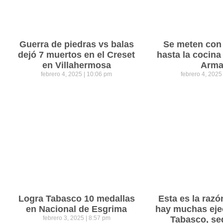
Guerra de piedras vs balas
Se meten con 
dejó 7 muertos en el Creset
hasta la cocina
en Villahermosa
Arm
febrero 4, 2025
10:06 pm
febrero 4, 202
Logra Tabasco 10 medallas
Esta es la razó
en Nacional de Esgrima
hay muchas eje
febrero 3, 2025
8:57 pm
Tabasco, se