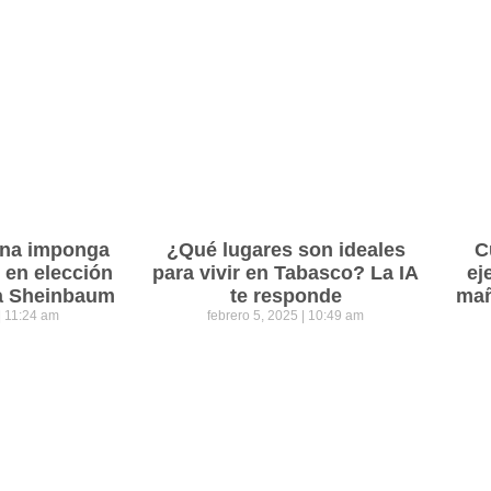
ena imponga
¿Qué lugares son ideales
C
 en elección
para vivir en Tabasco? La IA
ej
ra Sheinbaum
te responde
mañ
11:24 am
febrero 5, 2025
10:49 am