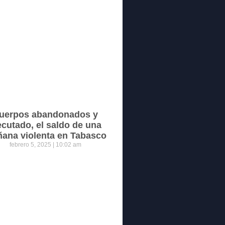
uerpos abandonados y
ecutado, el saldo de una
ana violenta en Tabasco
febrero 5, 2025
10:02 am