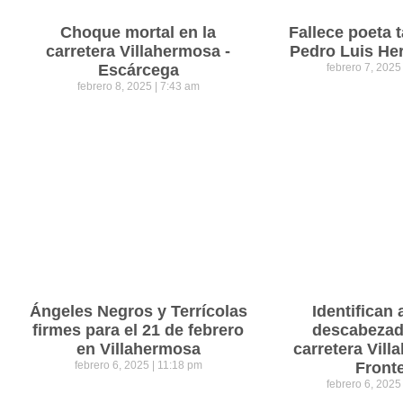
Choque mortal en la
Fallece poeta
carretera Villahermosa -
Pedro Luis He
Escárcega
febrero 7, 202
febrero 8, 2025
7:43 am
Ángeles Negros y Terrícolas
Identifican 
firmes para el 21 de febrero
descabezad
en Villahermosa
carretera Vil
febrero 6, 2025
11:18 pm
Front
febrero 6, 202