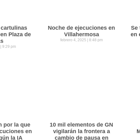
cartulinas
Noche de ejecuciones en
Se 
 en Plaza de
Villahermosa
en 
as
febrero 4, 2025
8:48 pm
5
9:29 pm
n por la que
10 mil elementos de GN
cuciones en
vigilarán la frontera a
M
gún la IA
cambio de pausa en