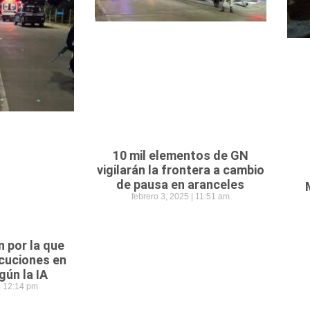
10 mil elementos de GN
vigilarán la frontera a cambio
de pausa en aranceles
febrero 3, 2025
11:51 am
n por la que
cuciones en
gún la IA
12:14 pm