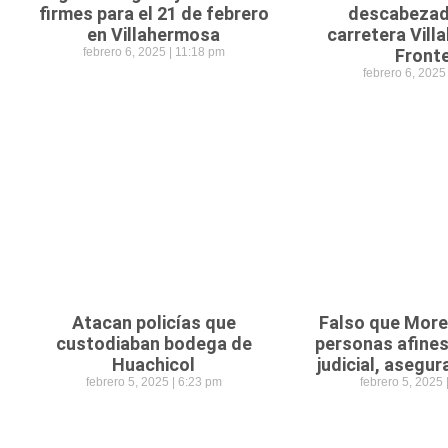
firmes para el 21 de febrero
descabezad
en Villahermosa
carretera Vil
febrero 6, 2025
11:18 pm
Front
febrero 6, 202
Atacan policías que
Falso que Mor
custodiaban bodega de
personas afines
Huachicol
judicial, asegu
febrero 5, 2025
6:23 pm
febrero 5, 2025