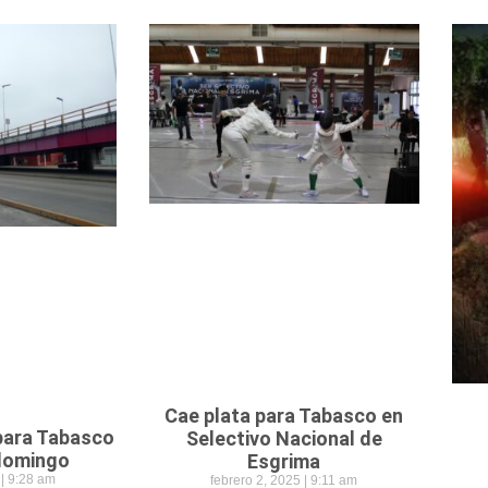
Cae plata para Tabasco en
 para Tabasco
Selectivo Nacional de
 domingo
Esgrima
5
9:28 am
febrero 2, 2025
9:11 am