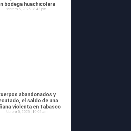
en bodega huachicolera
febrero 5, 2025
8:42 pm
uerpos abandonados y
ecutado, el saldo de una
ana violenta en Tabasco
febrero 5, 2025
10:02 am