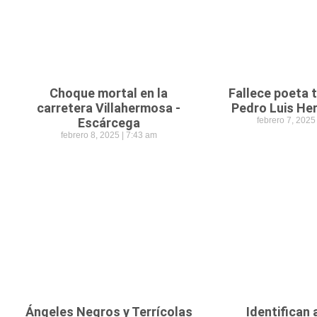
Choque mortal en la
Fallece poeta
carretera Villahermosa -
Pedro Luis He
Escárcega
febrero 7, 202
febrero 8, 2025
7:43 am
Ángeles Negros y Terrícolas
Identifican 