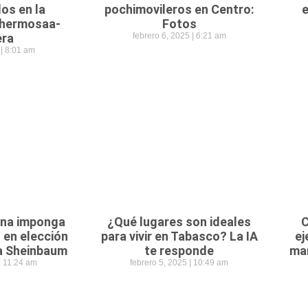
os en la
pochimovileros en Centro:
lahermosaa-
Fotos
era
febrero 6, 2025
6:21 am
5
8:01 am
ena imponga
¿Qué lugares son ideales
C
 en elección
para vivir en Tabasco? La IA
ej
ra Sheinbaum
te responde
mañ
11:24 am
febrero 5, 2025
10:49 am