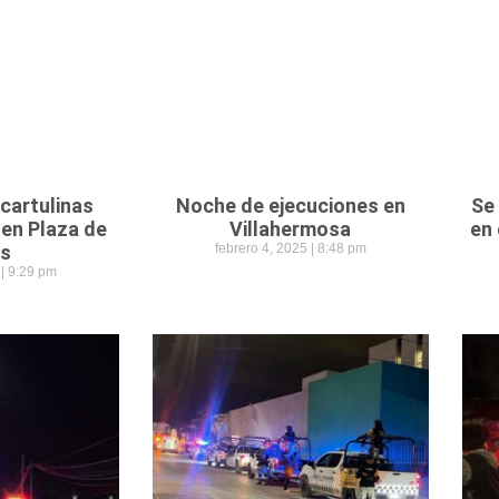
cartulinas
Noche de ejecuciones en
Se
 en Plaza de
Villahermosa
en
s
febrero 4, 2025
8:48 pm
5
9:29 pm