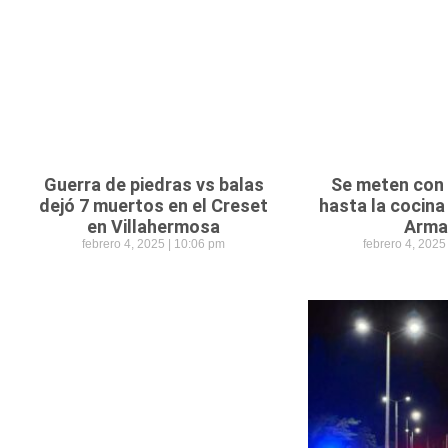
Guerra de piedras vs balas
Se meten con 
dejó 7 muertos en el Creset
hasta la cocina
en Villahermosa
Arma
febrero 4, 2025
10:06 pm
febrero 4, 202