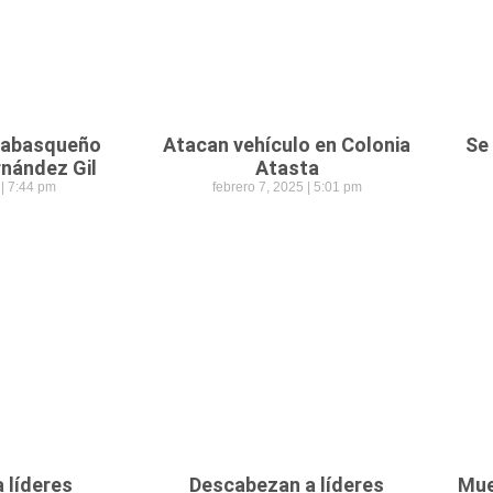
 tabasqueño
Atacan vehículo en Colonia
Se
rnández Gil
Atasta
5
7:44 pm
febrero 7, 2025
5:01 pm
a líderes
Descabezan a líderes
Mue