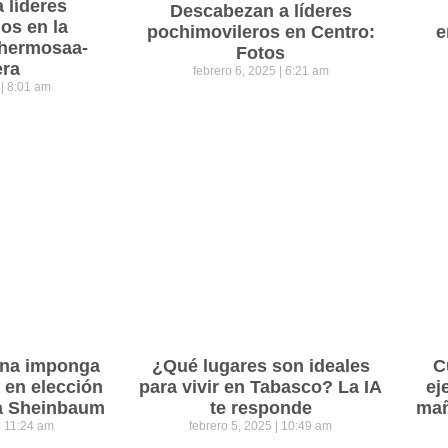
a líderes
Descabezan a líderes
os en la
pochimovileros en Centro:
e
lahermosaa-
Fotos
era
febrero 6, 2025
6:21 am
5
8:01 am
ena imponga
¿Qué lugares son ideales
C
 en elección
para vivir en Tabasco? La IA
ej
ra Sheinbaum
te responde
mañ
11:24 am
febrero 5, 2025
10:49 am