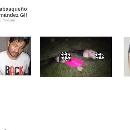
 tabasqueño
rnández Gil
5
7:44 pm