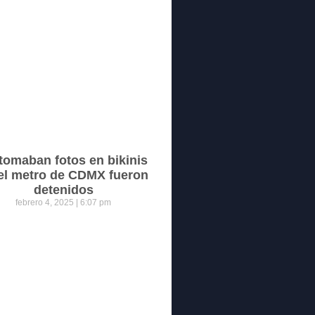
tomaban fotos en bikinis
el metro de CDMX fueron
detenidos
febrero 4, 2025
6:07 pm