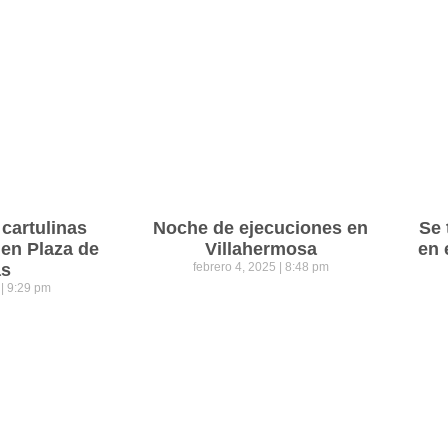
cartulinas
Noche de ejecuciones en
Se 
 en Plaza de
Villahermosa
en 
as
febrero 4, 2025
8:48 pm
5
9:29 pm