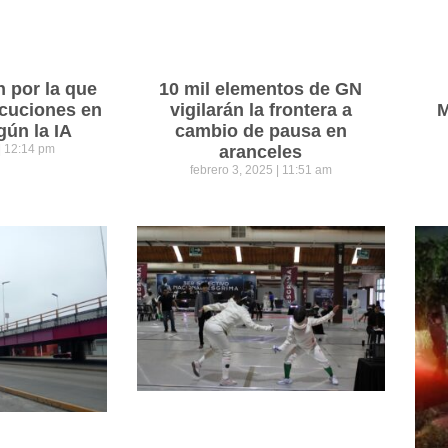
n por la que
10 mil elementos de GN
cuciones en
vigilarán la frontera a
M
gún la IA
cambio de pausa en
12:14 pm
aranceles
febrero 3, 2025
11:51 am