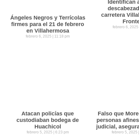
Identifican 
descabezad
carretera Vil
Ángeles Negros y Terrícolas
Front
firmes para el 21 de febrero
febrero 6, 202
en Villahermosa
febrero 6, 2025
11:18 pm
Atacan policías que
Falso que Mor
custodiaban bodega de
personas afines
Huachicol
judicial, asegu
febrero 5, 2025
6:23 pm
febrero 5, 2025