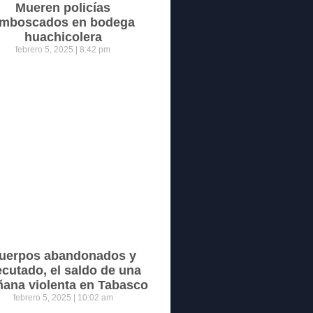
Mueren policías
mboscados en bodega
huachicolera
febrero 5, 2025
8:42 pm
uerpos abandonados y
ecutado, el saldo de una
ana violenta en Tabasco
febrero 5, 2025
10:02 am