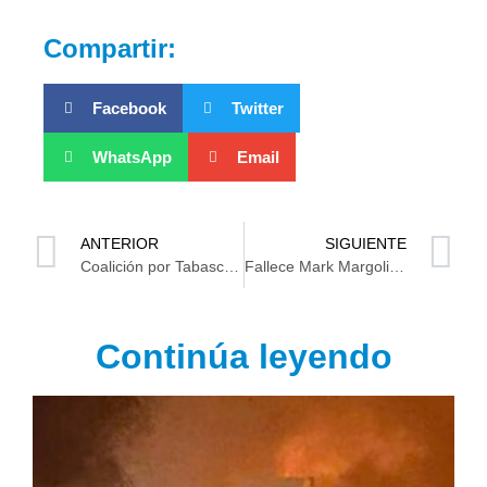
Compartir:
Facebook
Twitter
WhatsApp
Email
ANTERIOR
SIGUIENTE
Coalición por Tabasco hace oír su voz en Plaza de Armas
Fallece Mark Margolis, el icónico actor de “Breaking Bad” y “Better Call Saul”, a los 83 años.
Continúa leyendo