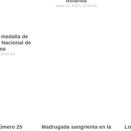
Amarilla
enero 31, 2025
11:48 am
 medalla de
o Nacional de
ma
5
9:30 pm
número 25
Madrugada sangrienta en la
Lo