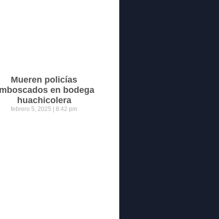
Mueren policías
mboscados en bodega
huachicolera
febrero 5, 2025
8:42 pm