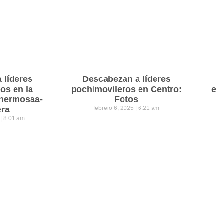
a líderes
Descabezan a líderes
os en la
pochimovileros en Centro:
e
lahermosaa-
Fotos
era
febrero 6, 2025
6:21 am
5
8:01 am