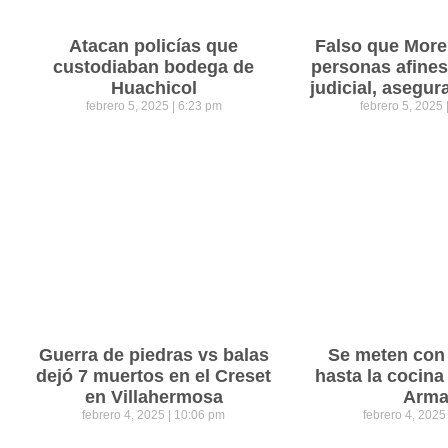
Atacan policías que
Falso que Mor
custodiaban bodega de
personas afines
Huachicol
judicial, asegu
febrero 5, 2025
6:23 pm
febrero 5, 2025
Guerra de piedras vs balas
Se meten con 
dejó 7 muertos en el Creset
hasta la cocina
en Villahermosa
Arm
febrero 4, 2025
10:06 pm
febrero 4, 202