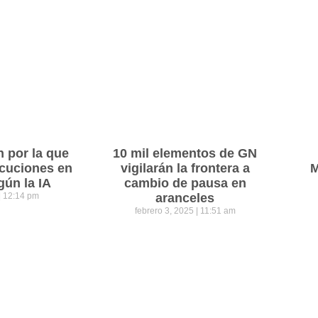
n por la que
10 mil elementos de GN
cuciones en
vigilarán la frontera a
M
gún la IA
cambio de pausa en
12:14 pm
aranceles
febrero 3, 2025
11:51 am