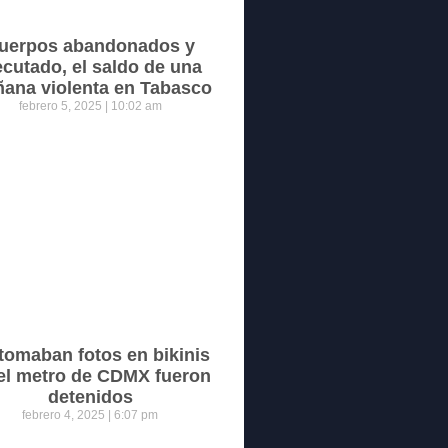
uerpos abandonados y
ecutado, el saldo de una
ana violenta en Tabasco
febrero 5, 2025
10:02 am
tomaban fotos en bikinis
el metro de CDMX fueron
detenidos
febrero 4, 2025
6:07 pm