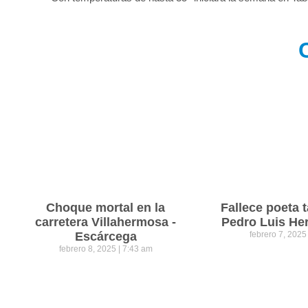
Choque mortal en la
Fallece poeta
carretera Villahermosa -
Pedro Luis He
Escárcega
febrero 7, 202
febrero 8, 2025
7:43 am