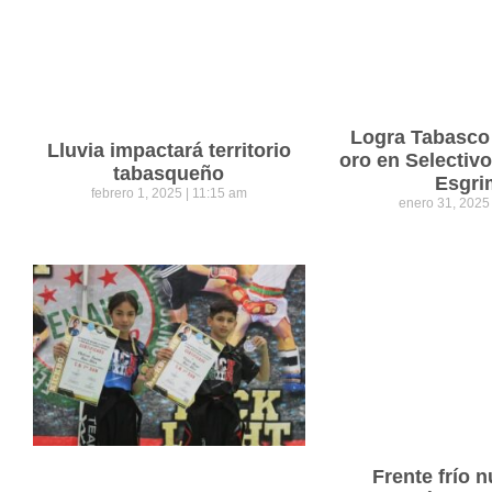
Logra Tabasco
Lluvia impactará territorio
oro en Selectiv
tabasqueño
Esgri
febrero 1, 2025
11:15 am
enero 31, 202
Frente frío 