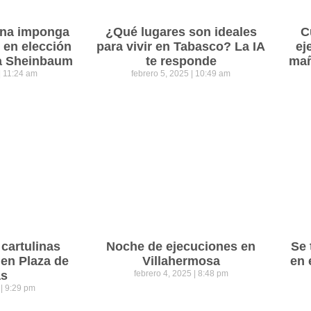
ena imponga
¿Qué lugares son ideales
C
 en elección
para vivir en Tabasco? La IA
ej
ra Sheinbaum
te responde
mañ
11:24 am
febrero 5, 2025
10:49 am
cartulinas
Noche de ejecuciones en
Se 
 en Plaza de
Villahermosa
en 
as
febrero 4, 2025
8:48 pm
5
9:29 pm