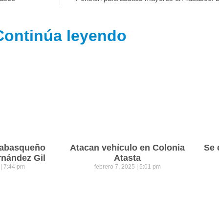
Continúa leyendo
 tabasqueño
Atacan vehículo en Colonia
Se 
rnández Gil
Atasta
5
7:44 pm
febrero 7, 2025
5:01 pm