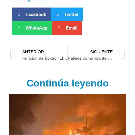
Facebook
Twitter
WhatsApp
Email
ANTERIOR
SIGUIENTE
Función de boxeo “El regreso de los campeones” 17 de mayo en Villahermosa
Fallece comandante de la policía municipal de Cunduacán en Accidente
Continúa leyendo