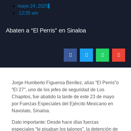
mayo 24, 2025
12:35 am
Abaten a “El Perris” en Sinaloa
Jorge Humberto Figueroa Benítez, alias “El Perris”o
“El 27″, uno de los jefes de seguridad de Los
Chapitos, fue abatido la tarde de este 23 de mayo
por Fuerzas Especiales del Ejército Mexicano en
Navolato, Sinaloa.
Dato importante: Desde hace días fuerzas
especiales “le pisaban los talones”, la detención de