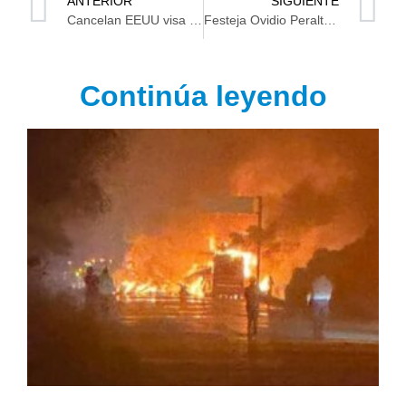
ANTERIOR
SIGUIENTE
Cancelan EEUU visa a Julión Álvarez
Festeja Ovidio Peralta a maestros de Comalcalco
Continúa leyendo