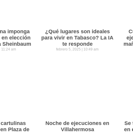
ena imponga
¿Qué lugares son ideales
C
 en elección
para vivir en Tabasco? La IA
ej
ra Sheinbaum
te responde
mañ
11:24 am
febrero 5, 2025
10:49 am
cartulinas
Noche de ejecuciones en
Se 
 en Plaza de
Villahermosa
en 