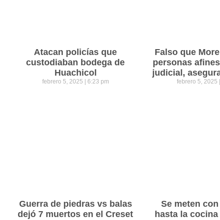
Atacan policías que
Falso que Mor
custodiaban bodega de
personas afines
Huachicol
judicial, asegu
febrero 5, 2025
6:23 pm
febrero 5, 2025
Guerra de piedras vs balas
Se meten con 
dejó 7 muertos en el Creset
hasta la cocina