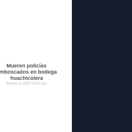
Mueren policías
mboscados en bodega
huachicolera
febrero 5, 2025
8:42 pm