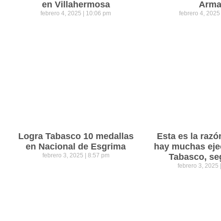
en Villahermosa
Arm
febrero 4, 2025
10:06 pm
febrero 4, 202
Logra Tabasco 10 medallas
Esta es la razó
en Nacional de Esgrima
hay muchas eje
febrero 3, 2025
8:57 pm
Tabasco, se
febrero 3, 2025