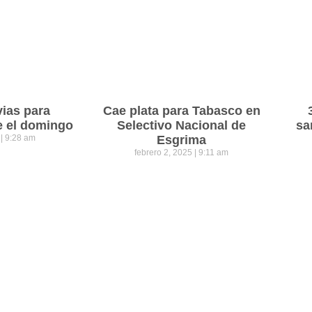
vias para
Cae plata para Tabasco en
e el domingo
Selectivo Nacional de
sa
5
9:28 am
Esgrima
febrero 2, 2025
9:11 am