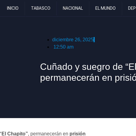
INICIO
TABASCO
NACIONAL
EL MUNDO
DEP
diciembre 26, 2025
12:50 am
Cuñado y suegro de “El
permanecerán en prisi
“El Chapito”
, permanecerán en
prisión