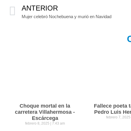
ANTERIOR
Mujer celebró Nochebuena y murió en Navidad
Choque mortal en la
Fallece poeta
carretera Villahermosa -
Pedro Luis He
Escárcega
febrero 7, 202
febrero 8, 2025
7:43 am