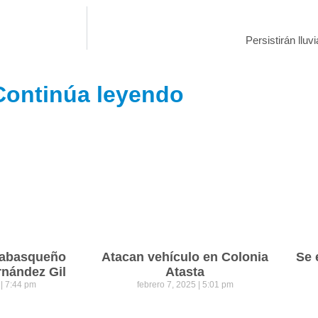
Persistirán lluv
Continúa leyendo
 tabasqueño
Atacan vehículo en Colonia
Se 
rnández Gil
Atasta
5
7:44 pm
febrero 7, 2025
5:01 pm