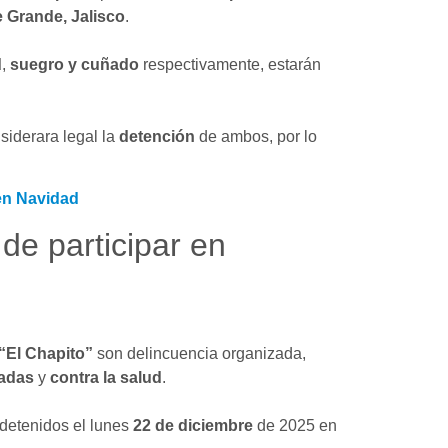
 Grande, Jalisco
.
d
,
suegro y cuñado
respectivamente, estarán
iderara legal la
detención
de ambos, por lo
en Navidad
e participar en
“El Chapito”
son delincuencia organizada,
adas
y
contra la salud
.
detenidos el lunes
22 de diciembre
de 2025 en