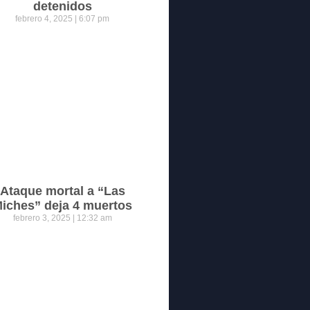
detenidos
febrero 4, 2025
6:07 pm
Ataque mortal a “Las
iches” deja 4 muertos
febrero 3, 2025
12:32 am