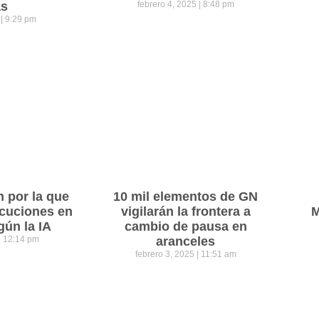
as
febrero 4, 2025
8:48 pm
5
9:29 pm
n por la que
10 mil elementos de GN
cuciones en
vigilarán la frontera a
M
gún la IA
cambio de pausa en
12:14 pm
aranceles
febrero 3, 2025
11:51 am