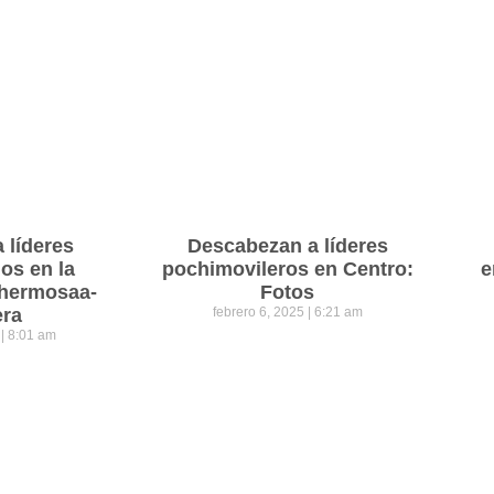
a líderes
Descabezan a líderes
os en la
pochimovileros en Centro:
e
lahermosaa-
Fotos
era
febrero 6, 2025
6:21 am
5
8:01 am