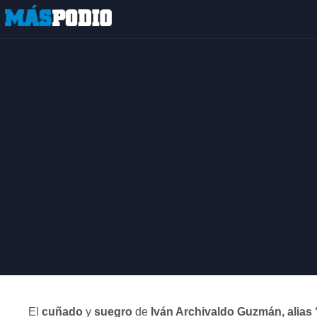
El
cuñado
y
suegro
de
Iván Archivaldo Guzmán, alias 