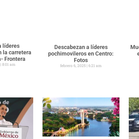
a líderes
Descabezan a líderes
Mue
 la carretera
pochimovileros en Centro:
- Frontera
Fotos
5
8:01 am
febrero 6, 2025
6:21 am