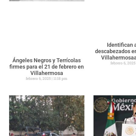
Identifican 
descabezados en
Villahermosaa
Ángeles Negros y Terrícolas
febrero 6, 202
firmes para el 21 de febrero en
Villahermosa
febrero 6, 2025
11:18 pm