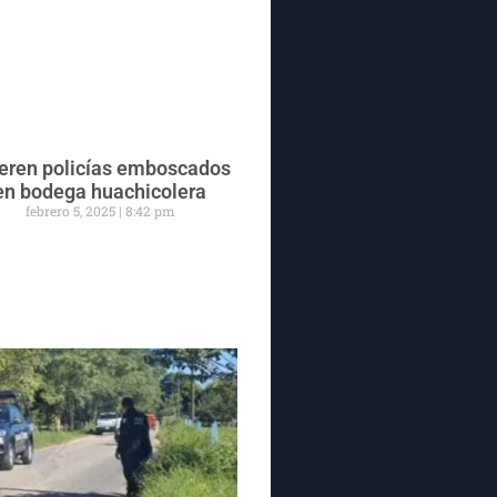
ren policías emboscados
en bodega huachicolera
febrero 5, 2025
8:42 pm