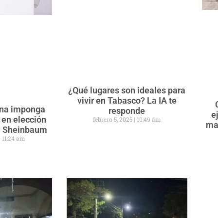
¿Qué lugares son ideales para
vivir en Tabasco? La IA te
ena imponga
responde
e
 en elección
febrero 5, 2025
10:49 am
ma
ra Sheinbaum
11:24 am