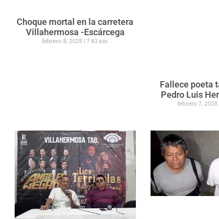
Choque mortal en la carretera
Villahermosa -Escárcega
febrero 8, 2025
7:43 am
Fallece poeta
Pedro Luis He
febrero 7, 202