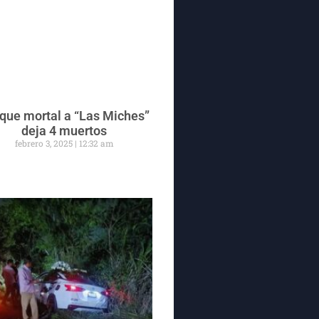
que mortal a “Las Miches”
deja 4 muertos
febrero 3, 2025
12:32 am