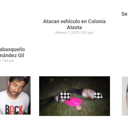
Se
Atacan vehículo en Colonia
Atasta
febrero 7, 2025
5:01 pm
 tabasqueño
rnández Gil
5
7:44 pm