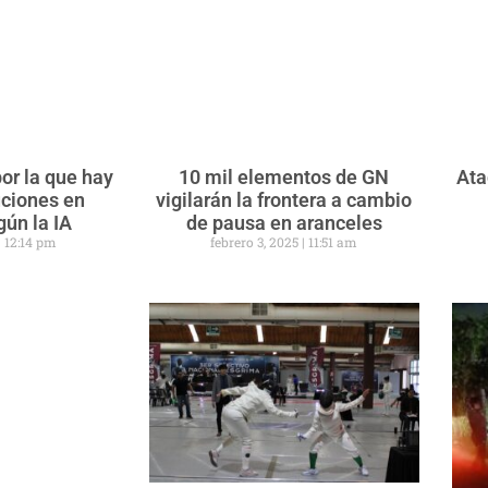
por la que hay
10 mil elementos de GN
Ata
ciones en
vigilarán la frontera a cambio
ún la IA
de pausa en aranceles
12:14 pm
febrero 3, 2025
11:51 am