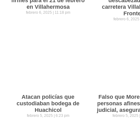
firmes para el 21 de febrero
descabezad
en Villahermosa
carretera Vil
febrero 6, 2025
11:18 pm
Front
febrero 6, 202
Atacan policías que
Falso que Mor
custodiaban bodega de
personas afines
Huachicol
judicial, asegu
febrero 5, 2025
6:23 pm
febrero 5, 2025