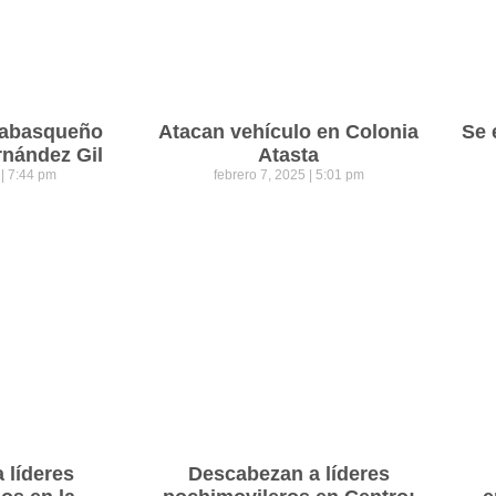
 tabasqueño
Atacan vehículo en Colonia
Se 
rnández Gil
Atasta
5
7:44 pm
febrero 7, 2025
5:01 pm
a líderes
Descabezan a líderes