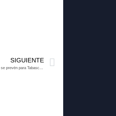
SIGUIENTE
Clima Conagua: Lluvias, truenos y vientos fuertes se prevén para Tabasco (Video-Gráficos)