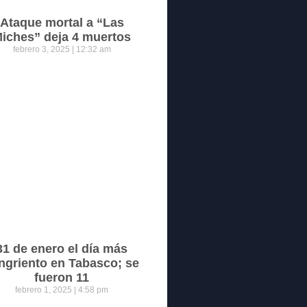
Ataque mortal a “Las
iches” deja 4 muertos
febrero 3, 2025
12:32 am
31 de enero el día más
ngriento en Tabasco; se
fueron 11
febrero 1, 2025
4:58 pm