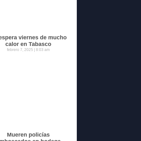
espera viernes de mucho
calor en Tabasco
febrero 7, 2025
8:03 am
Mueren policías