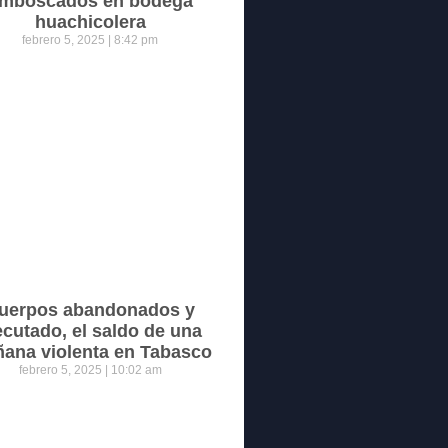
mboscados en bodega
huachicolera
febrero 5, 2025
8:42 pm
uerpos abandonados y
ecutado, el saldo de una
ana violenta en Tabasco
febrero 5, 2025
10:02 am