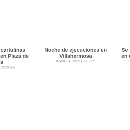
cartulinas
Noche de ejecuciones en
Se 
 en Plaza de
Villahermosa
en 
as
febrero 4, 2025
8:48 pm
5
9:29 pm