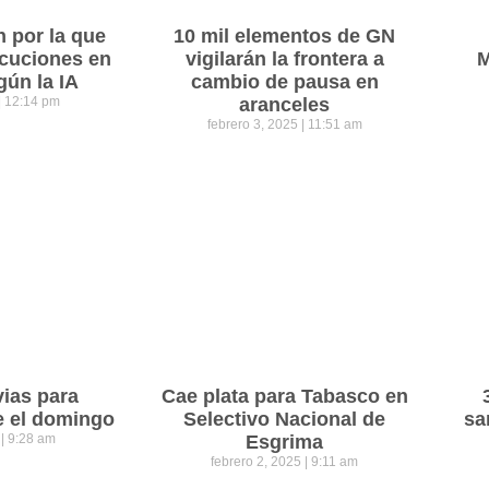
n por la que
10 mil elementos de GN
cuciones en
vigilarán la frontera a
M
gún la IA
cambio de pausa en
12:14 pm
aranceles
febrero 3, 2025
11:51 am
vias para
Cae plata para Tabasco en
e el domingo
Selectivo Nacional de
sa
5
9:28 am
Esgrima
febrero 2, 2025
9:11 am