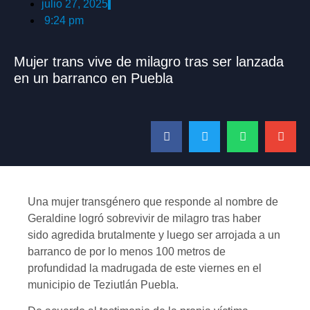
julio 27, 2025
9:24 pm
Mujer trans vive de milagro tras ser lanzada
en un barranco en Puebla
Una mujer transgénero que responde al nombre de
Geraldine logró sobrevivir de milagro tras haber
sido agredida brutalmente y luego ser arrojada a un
barranco de por lo menos 100 metros de
profundidad la madrugada de este viernes en el
municipio de Teziutlán Puebla.