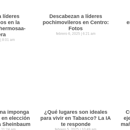
a líderes
Descabezan a líderes
os en la
pochimovileros en Centro:
e
lahermosaa-
Fotos
era
febrero 6, 2025
6:21 am
5
8:01 am
ena imponga
¿Qué lugares son ideales
C
 en elección
para vivir en Tabasco? La IA
ej
ra Sheinbaum
te responde
mañ
11:24 am
febrero 5, 2025
10:49 am