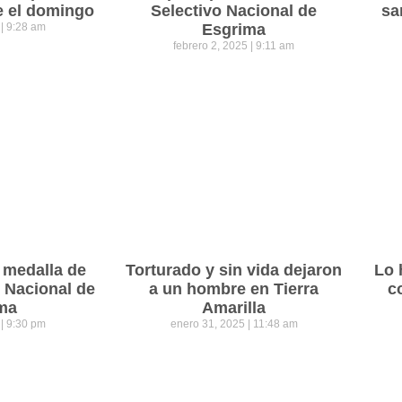
e el domingo
Selectivo Nacional de
sa
5
9:28 am
Esgrima
febrero 2, 2025
9:11 am
 medalla de
Torturado y sin vida dejaron
Lo 
o Nacional de
a un hombre en Tierra
c
ma
Amarilla
5
9:30 pm
enero 31, 2025
11:48 am