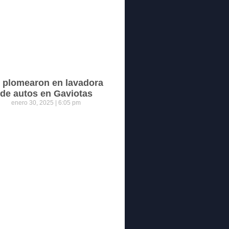
 plomearon en lavadora
de autos en Gaviotas
enero 30, 2025
6:05 pm