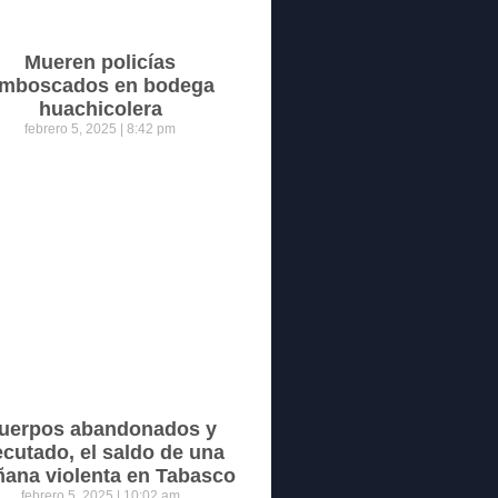
Mueren policías
mboscados en bodega
huachicolera
febrero 5, 2025
8:42 pm
uerpos abandonados y
ecutado, el saldo de una
ana violenta en Tabasco
febrero 5, 2025
10:02 am