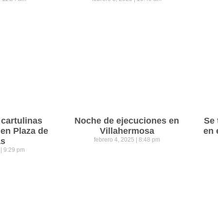
cartulinas
Noche de ejecuciones en
Se 
 en Plaza de
Villahermosa
en 
as
febrero 4, 2025
8:48 pm
5
9:29 pm