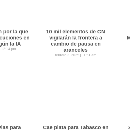
n por la que
10 mil elementos de GN
cuciones en
vigilarán la frontera a
M
gún la IA
cambio de pausa en
12:14 pm
aranceles
febrero 3, 2025
11:51 am
vias para
Cae plata para Tabasco en