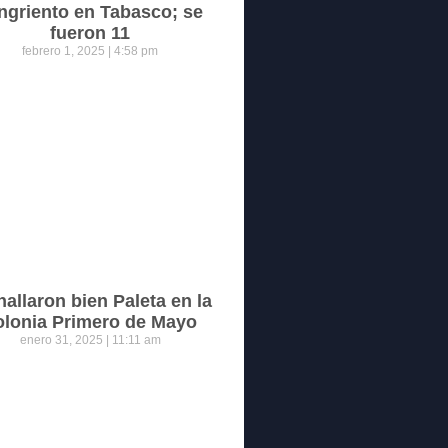
ngriento en Tabasco; se
fueron 11
febrero 1, 2025
4:58 pm
hallaron bien Paleta en la
olonia Primero de Mayo
enero 31, 2025
11:11 am