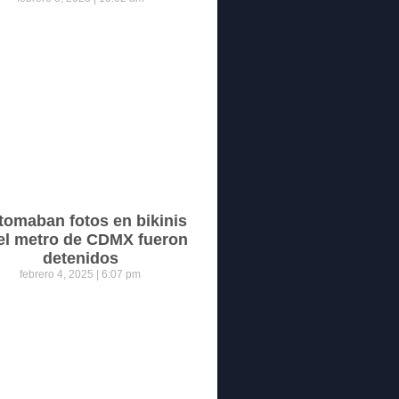
tomaban fotos en bikinis
el metro de CDMX fueron
detenidos
febrero 4, 2025
6:07 pm