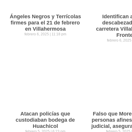
Ángeles Negros y Terrícolas
Identifican 
firmes para el 21 de febrero
descabezad
en Villahermosa
carretera Vil
febrero 6, 2025
11:18 pm
Front
febrero 6, 202
Atacan policías que
Falso que Mor
custodiaban bodega de
personas afines
Huachicol
judicial, asegu
febrero 5, 2025
6:23 pm
febrero 5, 2025