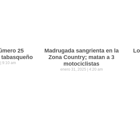
número 25
Madrugada sangrienta en la
Lo
o tabasqueño
Zona Country; matan a 3
5
9:10 am
motociclistas
enero 31, 2025
4:20 am