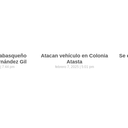
 tabasqueño
Atacan vehículo en Colonia
Se 
rnández Gil
Atasta
5
7:44 pm
febrero 7, 2025
5:01 pm