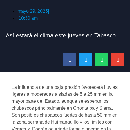
mayo 29, 2025
10:30 am
Así estará el clima este jueves en Tabasco
La influencia de una baja presión favorecerá lluvias
ligeras a moderadas aisladas de 5 a 25 mm en la
mayor parte del Estado, aunque se esperan los
chubascos principalmente en Chontalpa y Sierra.
Son posibles chubascos fuertes de hasta 50 mm en
la zona serrana de Huimanguillo y los límites con
Veracruz. Podrán ocurrir de forma dispersa en la