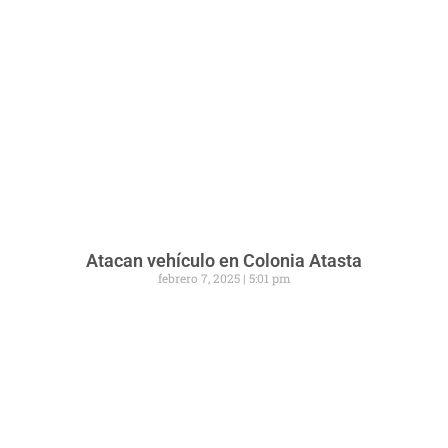
Atacan vehículo en Colonia Atasta
febrero 7, 2025
5:01 pm