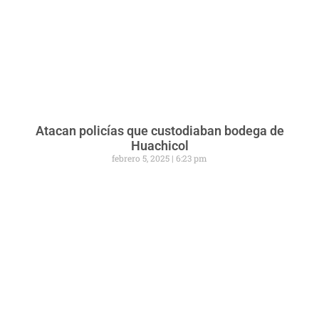
Atacan policías que custodiaban bodega de
Huachicol
febrero 5, 2025
6:23 pm