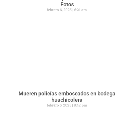
Fotos
febrero 6, 2025
6:21 am
Mueren policías emboscados en bodega
huachicolera
febrero 5, 2025
8:42 pm