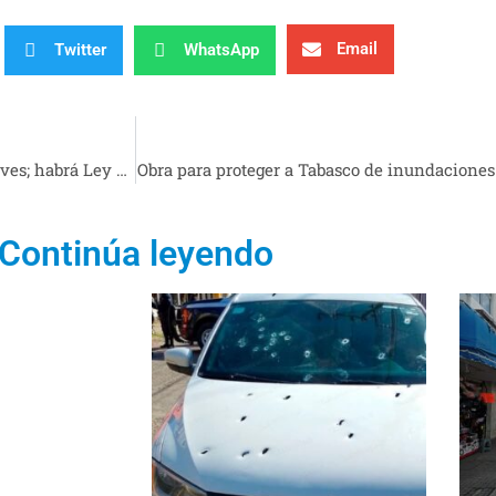
Email
Twitter
WhatsApp
Elección Judicial en Tabasco: Apresúrese por las cheves; habrá Ley seca
Obra para proteger a Tabasco de inundaciones
Continúa leyendo