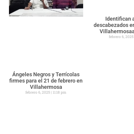
Identifican 
descabezados en
Villahermosaa
febrero 6, 202
Ángeles Negros y Terrícolas
firmes para el 21 de febrero en
Villahermosa
febrero 6, 2025
11:18 pm