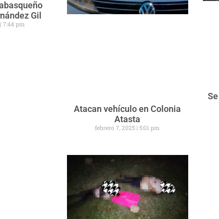
 tabasqueño
rnández Gil
5
7:44 pm
Se
Atacan vehículo en Colonia
Atasta
febrero 7, 2025
5:01 pm