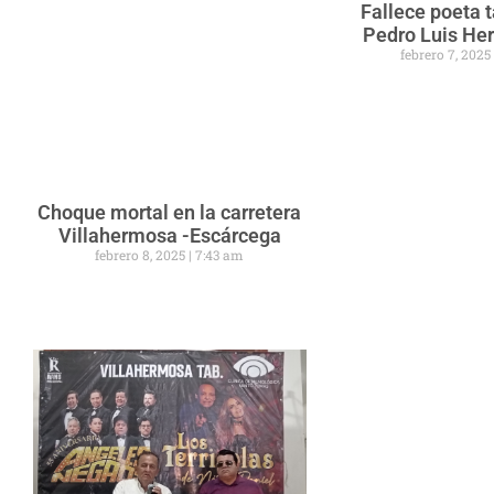
Fallece poeta
Pedro Luis He
febrero 7, 202
Choque mortal en la carretera
Villahermosa -Escárcega
febrero 8, 2025
7:43 am