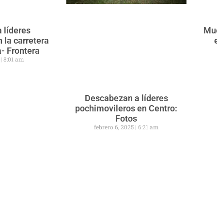
a líderes
Mue
 la carretera
- Frontera
5
8:01 am
Descabezan a líderes
pochimovileros en Centro:
Fotos
febrero 6, 2025
6:21 am