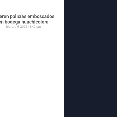
ren policías emboscados
en bodega huachicolera
febrero 5, 2025
8:42 pm