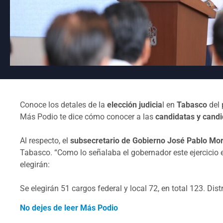
Conoce los detales de la
elección judicia
l en
Tabasco
del 
Más Podio te dice cómo conocer a las
candidatas y cand
Al respecto, el
subsecretario de Gobierno José Pablo M
Tabasco. “Como lo señalaba el gobernador este ejercicio e
elegirán:
Se elegirán 51 cargos federal y local 72, en total 123. Dis
No dejes de leer Más Podio